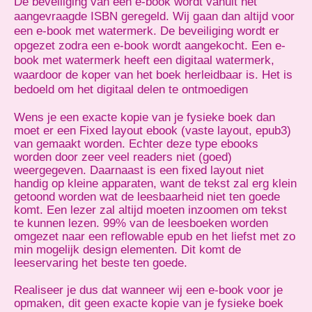
De beveiliging van een e-book wordt vanuit het
aangevraagde ISBN geregeld. Wij gaan dan altijd voor
een e-book met watermerk. De beveiliging wordt er
opgezet zodra een e-book wordt aangekocht. Een e-
book met watermerk heeft een digitaal watermerk,
waardoor de koper van het boek herleidbaar is. Het is
bedoeld om het digitaal delen te ontmoedigen
Wens je een exacte kopie van je fysieke boek dan
moet er een Fixed layout ebook (vaste layout, epub3)
van gemaakt worden. Echter deze type ebooks
worden door zeer veel readers niet (goed)
weergegeven. Daarnaast is een fixed layout niet
handig op kleine apparaten, want de tekst zal erg klein
getoond worden wat de leesbaarheid niet ten goede
komt. Een lezer zal altijd moeten inzoomen om tekst
te kunnen lezen. 99% van de leesboeken worden
omgezet naar een reflowable epub en het liefst met zo
min mogelijk design elementen. Dit komt de
leeservaring het beste ten goede.
Realiseer je dus dat wanneer wij een e-book voor je
opmaken, dit geen exacte kopie van je fysieke boek