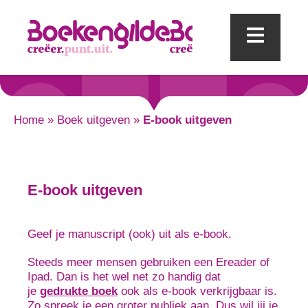
Mobi
Home
»
Boek uitgeven
»
E-book uitgeven
E-book uitgeven
Geef je manuscript (ook) uit als e-book.
Steeds meer mensen gebruiken een Ereader of
Ipad. Dan is het wel net zo handig dat
je
gedrukte boek
ook als e-book verkrijgbaar is.
Zo spreek je een groter publiek aan. Dus wil jij je