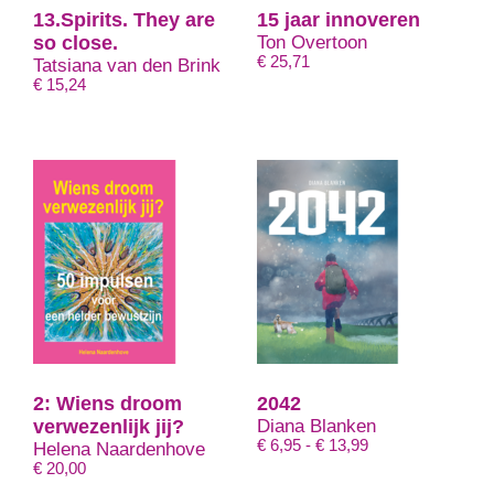
13.Spirits. They are
15 jaar innoveren
so close.
Ton Overtoon
€
25,71
Tatsiana van den Brink
€
15,24
2: Wiens droom
2042
verwezenlijk jij?
Diana Blanken
Prijsklasse:
€
6,95
-
€
13,99
Helena Naardenhove
€ 6,95
€
20,00
tot