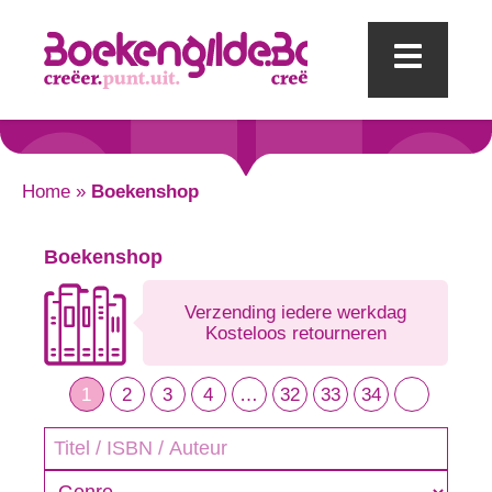
Mobi
Home
»
Boekenshop
Boekenshop
Verzending iedere werkdag
Kosteloos retourneren
1
2
3
4
…
32
33
34
Genre