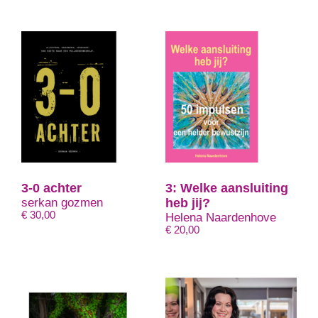
€ 13,99
3-0 achter
3: Welke aansluiting
serkan gozmen
heb jij?
€
30,00
Helena Naardenhove
€
20,00