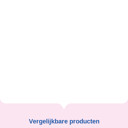
andere voetbalcarrière. De absolute top bleek te ver
weg voor de talentvolle linksbuiten. Wel voetbalt hij na
achttien maanden revalideren nog in de Premier
League bij Manchester City en komt hij uiteindelijk tot
296 duels in het Nederlandse betaald voetbal. Na zijn
spelersloopbaan is hij trainer in o.a. de Verenigde
Arabische Emiraten en Qatar.
Danny Hoekman
Vergelijkbare producten