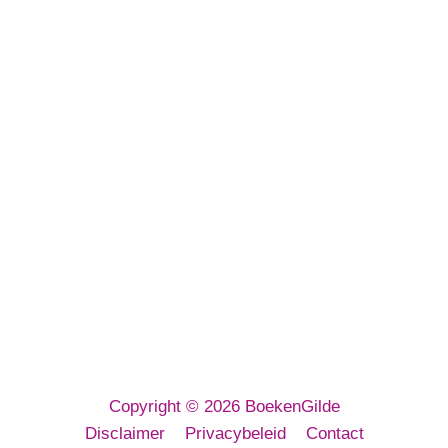
BoekenGilde BV
Euregioweg 267
7532 SM Enschede
E-mailadres:
info@boekengilde.nl
Telefoon:
053 3032 080
KvK: 64143716
Copyright © 2026 BoekenGilde
Disclaimer
Privacybeleid
Contact