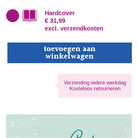
Hardcover
€ 31,99
excl. verzendkosten
Cakes,
toevoegen aan
Cookies
winkelwagen
and
more
aantal
Verzending iedere werkdag
Kosteloos retourneren