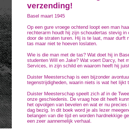
verzending!
Basel maart 1945
Op een gure vroege ochtend loopt een man haas
rechterarm houdt hij zijn schoudertas stevig in
door de straten turen. Hij is te laat, maar durft
tas maar niet te hoeven loslaten.
Wie is die man met de tas? Wat doet hij in Base
studenten Will en Jake? Wat voert Darcy, het m
Services, in zijn schild en waarom heeft hij jui
Duister Meesterschap is een bijzonder avontuur
tegenstrijdigheden, waarin niets is wat het lijkt t
Duister Meesterschap speelt zich af in de Twee
onze geschiedenis. De vraag hoe dit heeft kunn
het opvolgen van bevelen en wat er nu precies
dag bezig. In dit boek word je als lezer meege
belangen van die tijd en worden hardnekkige g
een zeer aannemelijk verhaal.