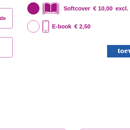
Softcover
€ 10,00
excl.
jde
E-book
€ 2,50
Duister
toe
Meestersc
aantal