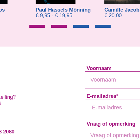
 Mönning
Camille Jacobs
Camille Jacob
Prijsklasse: € 9,95 tot € 19,95
95
€
20,00
€
24,00
Voornaam
E-mailadres
*
elling?
d.
Vraag of opmerking
3 2080