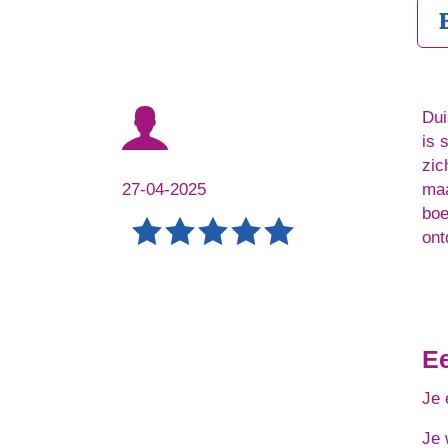
Dui
is 
zic
27-04-2025
maa
boe
ont
E
Je 
Je 