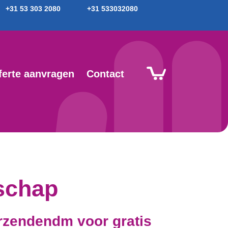
+31 53 303 2080
+31 533032080
ferte aanvragen
Contact
schap
erzendendm
voor gratis