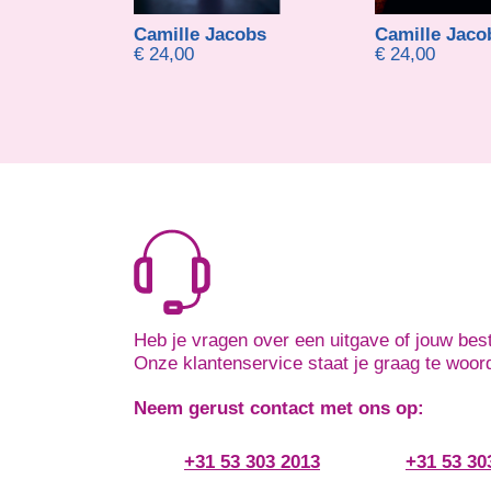
obs
Camille Jacobs
Paul Hassels
€
24,00
€
9,95
-
€
19,
Heb je vragen over een uitgave of jouw best
Onze klantenservice staat je graag te woor
Neem gerust contact met ons op:
+31 53 303 2013
+31 53 30