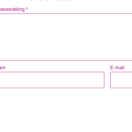
beoordeling
*
am
E-mail