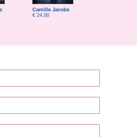
s
Camille Jacobs
Paul Hassels 
€
24,00
€
9,95
-
€
19,95