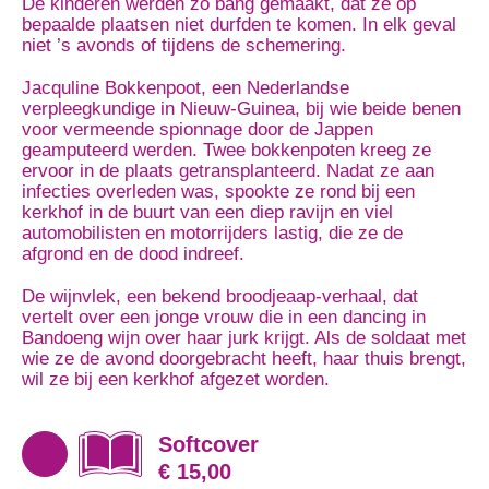
De kinderen werden zo bang gemaakt, dat ze op
bepaalde plaatsen niet durfden te komen. In elk geval
niet ’s avonds of tijdens de schemering.
Jacquline Bokkenpoot, een Nederlandse
verpleegkundige in Nieuw-Guinea, bij wie beide benen
voor vermeende spionnage door de Jappen
geamputeerd werden. Twee bokkenpoten kreeg ze
ervoor in de plaats getransplanteerd. Nadat ze aan
infecties overleden was, spookte ze rond bij een
kerkhof in de buurt van een diep ravijn en viel
automobilisten en motorrijders lastig, die ze de
afgrond en de dood indreef.
De wijnvlek, een bekend broodjeaap-verhaal, dat
vertelt over een jonge vrouw die in een dancing in
Bandoeng wijn over haar jurk krijgt. Als de soldaat met
wie ze de avond doorgebracht heeft, haar thuis brengt,
wil ze bij een kerkhof afgezet worden.
Softcover
€ 15,00