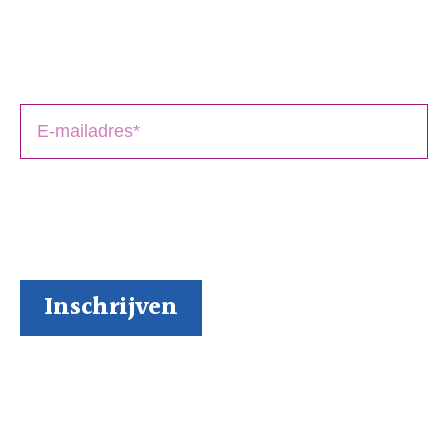
Schrijversmail
‘
een bron van inspiratie’
Laat je e-mailadres achter en ontvang tips over het
schrijfproces, het drukken en het uitbrengen van jouw
boek(en).
BoekenGilde heeft de door jou verstrekte gegevens
nodig om contact met je op te nemen. Je kunt je op
elk moment weer makkelijk uitschrijven (al kunnen we
ons niet voorstellen waarom je dat zou willen).
Inspiratie via onze socials