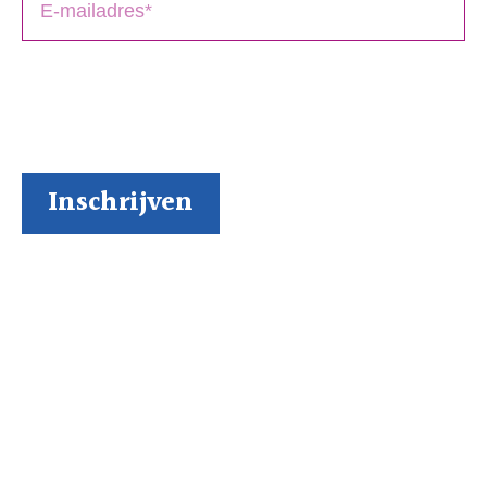
BoekenGilde heeft de door jou verstrekte gegevens
nodig om contact met je op te nemen. Je kunt je op
elk moment weer makkelijk uitschrijven (al kunnen we
ons niet voorstellen waarom je dat zou willen).
Inspiratie via onze socials