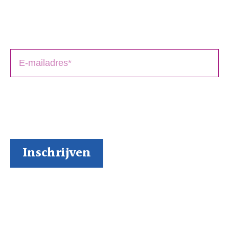
Schrijversmail
‘
een bron van inspiratie’
Laat je e-mailadres achter en ontvang tips over het
schrijfproces, het drukken en het uitbrengen van jouw
boek(en).
BoekenGilde heeft de door jou verstrekte gegevens
nodig om contact met je op te nemen. Je kunt je op
elk moment weer makkelijk uitschrijven (al kunnen we
ons niet voorstellen waarom je dat zou willen).
Inspiratie via onze socials