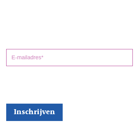
Schrijversmail
‘
een bron van inspiratie’
Laat je e-mailadres achter en ontvang tips over het
schrijfproces, het drukken en het uitbrengen van jouw
boek(en).
BoekenGilde heeft de door jou verstrekte gegevens
nodig om contact met je op te nemen. Je kunt je op
elk moment weer makkelijk uitschrijven (al kunnen we
ons niet voorstellen waarom je dat zou willen).