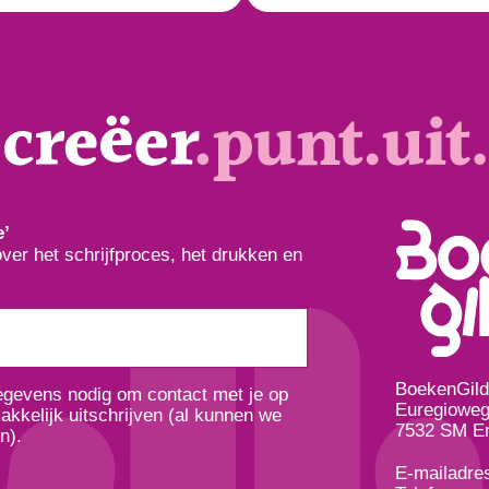
e’
over het schrijfproces, het drukken en
BoekenGil
gegevens nodig om contact met je op
Euregioweg
kkelijk uitschrijven (al kunnen we
7532 SM E
n).
E-mailadre