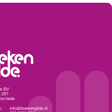
de BV
 267
nschede
s:
info@boekengilde.nl