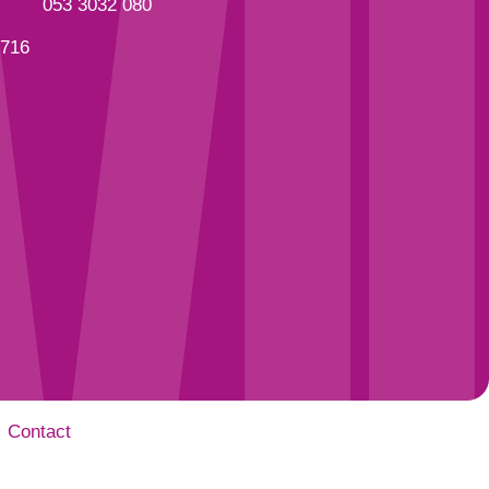
053 3032 080
3716
Contact