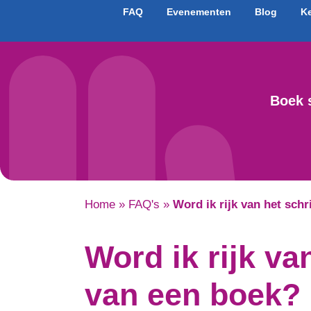
FAQ
Evenementen
Blog
K
Boek 
Home
»
FAQ's
»
Word ik rijk van het sch
Word ik rijk va
van een boek?