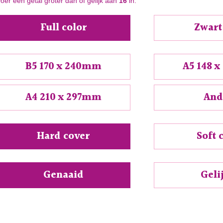
oer een getal groter dan of gelijk aan
16
in.
Full color
Zwart
B5 170 x 240mm
A5 148 
A4 210 x 297mm
And
Hard cover
Soft 
Genaaid
Gel