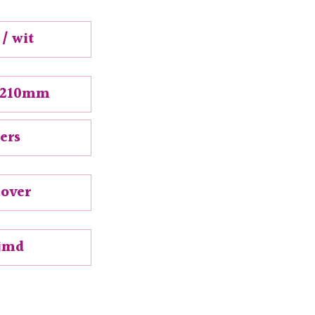
 / wit
x 210mm
ers
cover
ijmd