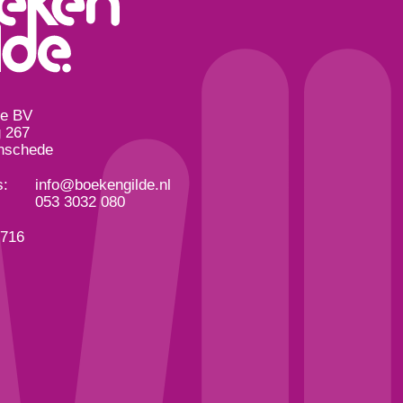
de BV
 267
nschede
s:
info@boekengilde.nl
053 3032 080
3716