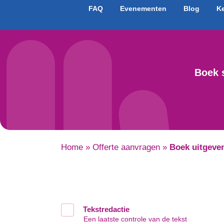
FAQ
Evenementen
Blog
K
Boek 
Home
»
Offerte aanvragen
»
Boek uitgeve
Tekstredactie
Een laatste controle van de tekst