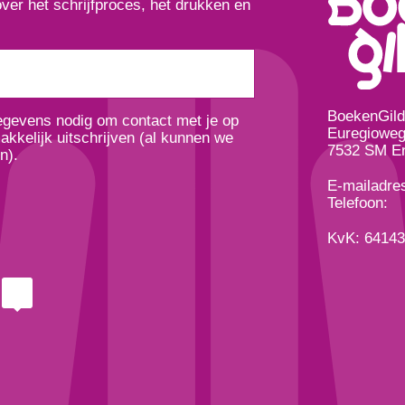
over het schrijfproces, het drukken en
BoekenGil
gegevens nodig om contact met je op
Euregioweg
kkelijk uitschrijven (al kunnen we
7532 SM E
n).
E-mailadre
Telefoon:
KvK: 6414