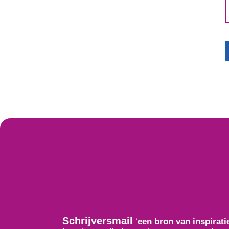
Schrijversmail
‘
een bron van inspirati