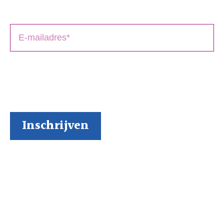
boek(en).
BoekenGilde heeft de door jou verstrekte gegevens
nodig om contact met je op te nemen. Je kunt je op
elk moment weer makkelijk uitschrijven (al kunnen we
ons niet voorstellen waarom je dat zou willen).
Inspiratie via onze socials