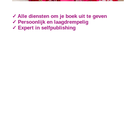
✓ Alle diensten om je boek uit te geven
✓ Persoonlijk en laagdrempelig
✓ Expert in selfpublishing
Schrijversmail
‘
een bron van inspiratie’
Laat je e-mailadres achter en ontvang tips over het
schrijfproces, het drukken en het uitbrengen van jouw