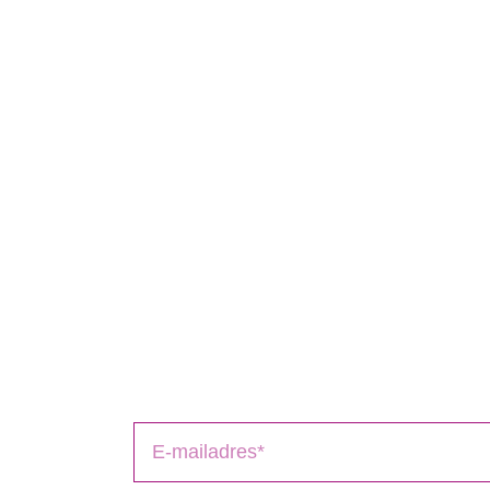
Schrijversmail
‘
een bron van inspirati
Laat je e-mailadres achter en ontvang tips 
het uitbrengen van jouw boek(en).