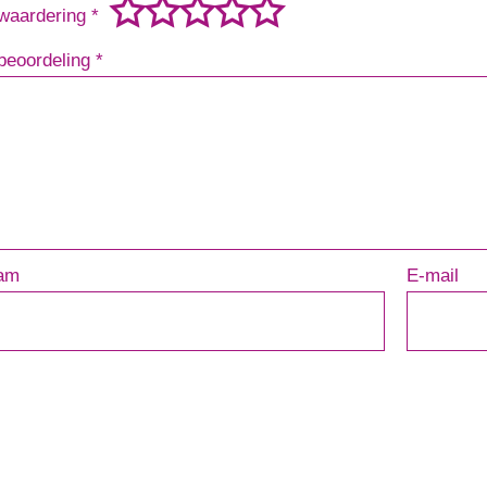
waardering
*
beoordeling
*
am
E-mail