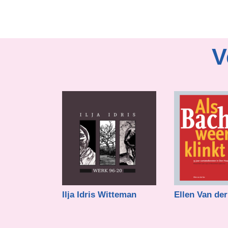
V
Ilja Idris Witteman
Ellen Van der
€
21,00
€
18,00