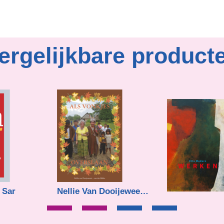
ergelijkbare product
 Sar
Nellie Van Dooijeweert - van der Slikke
€
15,37
Etta Maduro