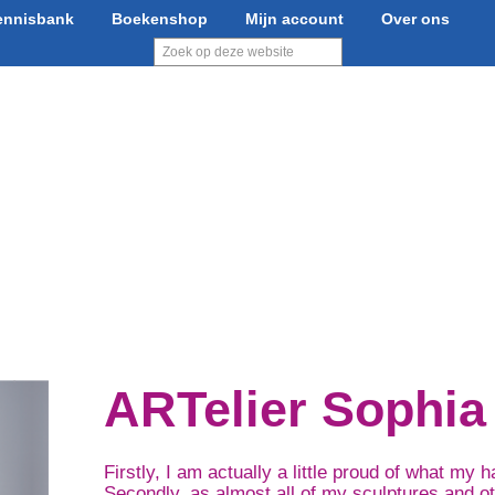
ennisbank
Boekenshop
Mijn account
Over ons
Zoek
op
deze
website
schrijven
Boek drukken
Boek uitgeven
Of
ARTelier Sophia
Firstly, I am actually a little proud of what my
Secondly, as almost all of my sculptures and ot