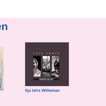
en
Ilja Idris Witteman
Ellen Van der S
€
21,00
€
18,00