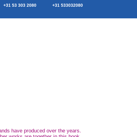
+31 53 303 2080
+31 533032080
ferte aanvragen
Contact
 hands have produced over the years.
her works are together in this book.