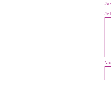
Je 
Je 
Na