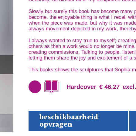
Slowly but surely this book has become many 
become, the enjoyable thing is what I recall wi
when the piece was made, but why it was made 
always movement depicted in my work, thereby 
I always wanted to stay true to myself; creating
others as then a work would no longer be mine
creating commissions. Talking to people, listeni
letting them share the joy and excitement of a 
This books shows the sculptures that Sophia m
Hardcover
€ 46,27
excl
ART
beschikbaarheid
Sop
opvragen
aan