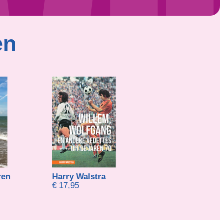
en
ren
Harry Walstra
Jeroen Geradts
€
17,95
€
21,95