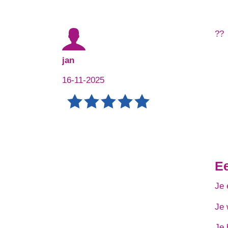
??
jan
16-11-2025
E
Je 
Je 
Je 