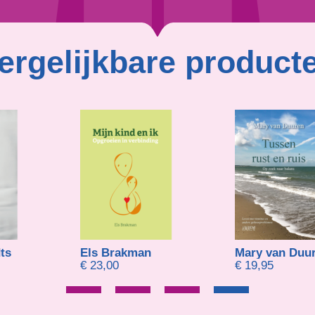
ergelijkbare product
ts
Els Brakman
Mary van Duu
€
23,00
€
19,95