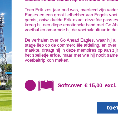
Toen Erik zes jaar oud was, overleed zijn vad
Eagles en een groot liefhebber van Engels voet
gemis, ontwikkelde Erik exact dezelfde passies.
kreeg hij een diepe emotionele band met Go Ahe
voetbal en omarmde hij de voetbalcultuur in de 
De verhalen over Go Ahead Eagles, waar hij al 
stage liep op de commerciële afdeling, en over 
maakte, draagt hij in deze memoires op aan zijn
het spelletje erfde, maar met wie hij nooit sam
voetbaltrip kon maken.
Softcover
€ 15,00
excl.
Clubliefde
toe
&
Voetbalrom