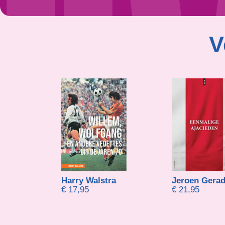
V
uuren
Harry Walstra
Jeroen Gerad
€
17,95
€
21,95