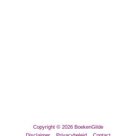
BoekenGilde BV
Euregioweg 267
7532 SM Enschede
E-mailadres:
info@boekengilde.nl
Telefoon:
053 3032 080
KvK: 64143716
Copyright © 2026 BoekenGilde
Disclaimer
Privacybeleid
Contact