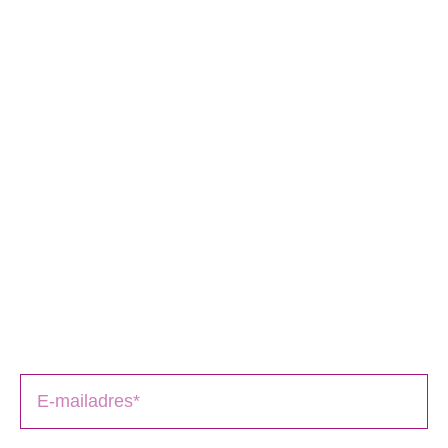
Schrijversmail
‘
een bron van inspiratie’
Laat je e-mailadres achter en ontvang tips over het
schrijfproces, het drukken en het uitbrengen van jouw
boek(en).