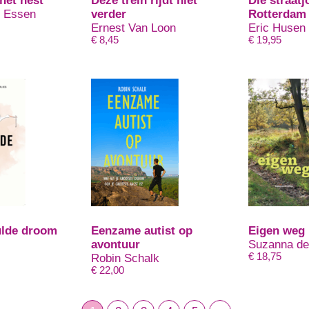
het nest
Deze trein rijdt niet
Die straatj
n Essen
verder
Rotterdam
Ernest Van Loon
Eric Husen
€
8,45
€
19,95
ulde droom
Eenzame autist op
Eigen weg
avontuur
Suzanna de
€
18,75
Robin Schalk
€
22,00