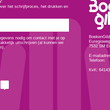
e’
over het schrijfproces, het drukken en
BoekenGil
gegevens nodig om contact met je op
Euregioweg
kkelijk uitschrijven (al kunnen we
7532 SM E
n).
E-mailadre
Telefoon:
KvK: 6414