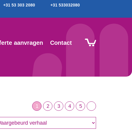
+31 53 303 2080
+31 533032080
ferte aanvragen
Contact
1
2
3
4
5
nre