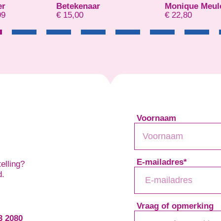
ar
Monique Meulemans
Dzanella T
€
22,80
€
29,95
Voornaam
E-mailadres
*
elling?
d.
Vraag of opmerking
3 2080