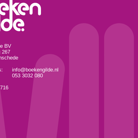
de BV
 267
nschede
s:
info@boekengilde.nl
053 3032 080
3716