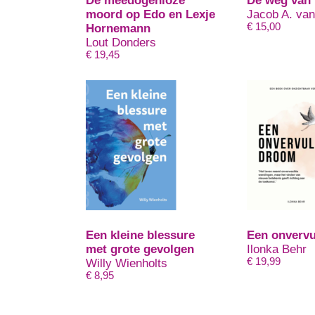
De meedogenloze
De weg van 
moord op Edo en Lexje
Jacob A. va
€
15,00
Hornemann
Lout Donders
€
19,45
Een kleine blessure
Een onverv
met grote gevolgen
Ilonka Behr
€
19,99
Willy Wienholts
€
8,95