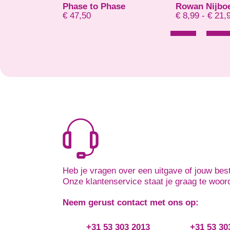
o Phase
Rowan Nijboer
Betekena
Prijsklasse: € 8,99 tot € 21,99
€
8,99
-
€
21,99
€
15,00
Heb je vragen over een uitgave of jouw best
Onze klantenservice staat je graag te woor
Neem gerust contact met ons op:
+31 53 303 2013
+31 53 30