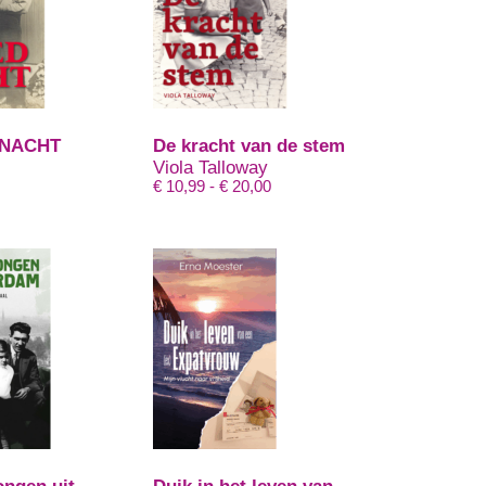
DNACHT
De kracht van de stem
Viola Talloway
Prijsklasse:
€
10,99
-
€
20,00
€ 10,99
tot
€ 20,00