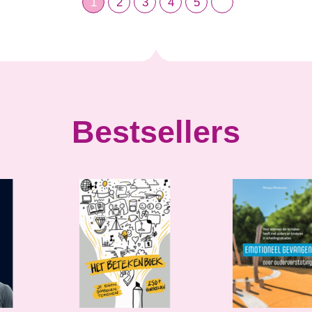
1
2
3
4
5
Bestsellers