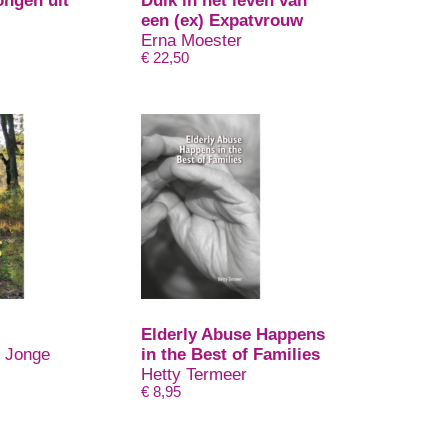
ongen uit
Duik in het leven van
een (ex) Expatvrouw
Erna Moester
€
22,50
Elderly Abuse Happens
 Jonge
in the Best of Families
Hetty Termeer
€
8,95