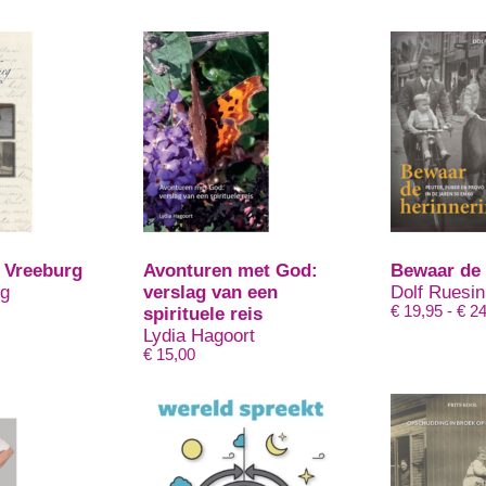
p Vreeburg
Avonturen met God:
Bewaar de 
og
verslag van een
Dolf Ruesi
€
19,95
-
€
24
spirituele reis
Lydia Hagoort
€
15,00