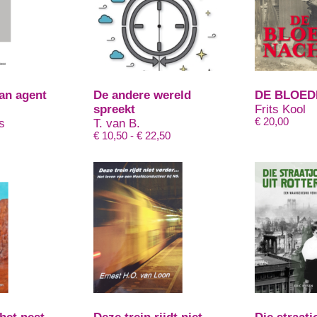
an agent
De andere wereld
DE BLOE
spreekt
Frits Kool
€
20,00
s
T. van B.
Prijsklasse:
€
10,50
-
€
22,50
€ 10,50
tot
€ 22,50