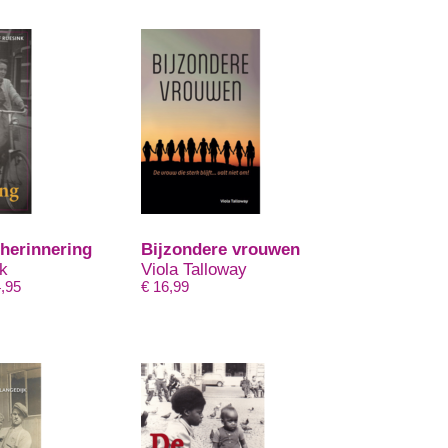
herinnering
Bijzondere vrouwen
nk
Viola Talloway
Prijsklasse:
,95
€
16,99
€ 19,95
tot
€ 24,95