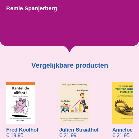
Remie Spanjerberg
Vergelijkbare producten
Julien Straathof
Anneloes Zuiderveen
Peter
€
21,99
€
21,95
€
27,