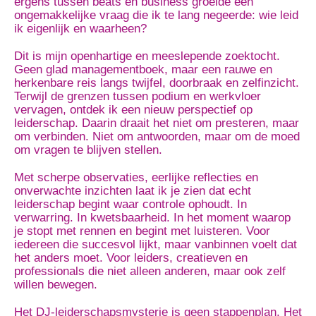
ergens tussen beats en business groeide een
ongemakkelijke vraag die ik te lang negeerde: wie leid
ik eigenlijk en waarheen?
Dit is mijn openhartige en meeslepende zoektocht.
Geen glad managementboek, maar een rauwe en
herkenbare reis langs twijfel, doorbraak en zelfinzicht.
Terwijl de grenzen tussen podium en werkvloer
vervagen, ontdek ik een nieuw perspectief op
leiderschap. Daarin draait het niet om presteren, maar
om verbinden. Niet om antwoorden, maar om de moed
om vragen te blijven stellen.
Met scherpe observaties, eerlijke reflecties en
onverwachte inzichten laat ik je zien dat echt
leiderschap begint waar controle ophoudt. In
verwarring. In kwetsbaarheid. In het moment waarop
je stopt met rennen en begint met luisteren. Voor
iedereen die succesvol lijkt, maar vanbinnen voelt dat
het anders moet. Voor leiders, creatieven en
professionals die niet alleen anderen, maar ook zelf
willen bewegen.
Het DJ-leiderschapsmysterie is geen stappenplan. Het