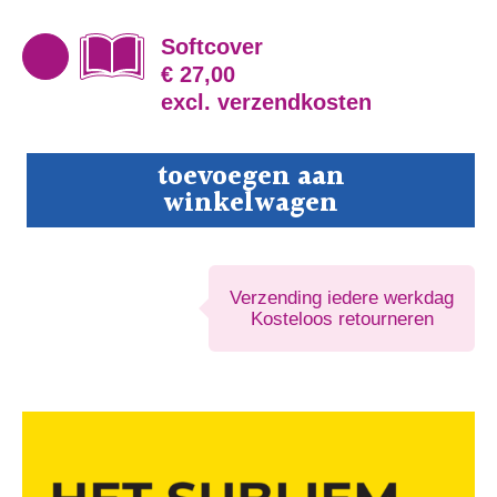
Softcover
€ 27,00
excl. verzendkosten
Het
toevoegen aan
subliem
winkelwagen
planetenbal
aantal
Verzending iedere werkdag
Kosteloos retourneren