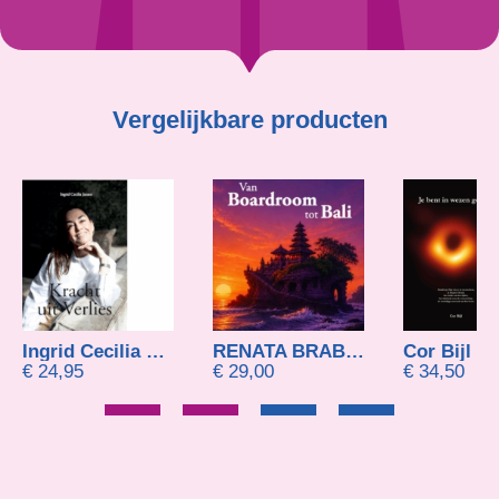
Vergelijkbare producten
Ingrid Cecilia Jansen
RENATA BRABANDER
Cor Bijl
4,95
€
29,00
€
34,50