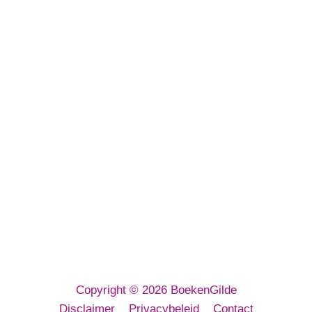
BoekenGilde BV
Euregioweg 267
7532 SM Enschede
E-mailadres:
info@boekengilde.nl
Telefoon:
053 3032 080
KvK: 64143716
Copyright © 2026 BoekenGilde
Disclaimer
Privacybeleid
Contact