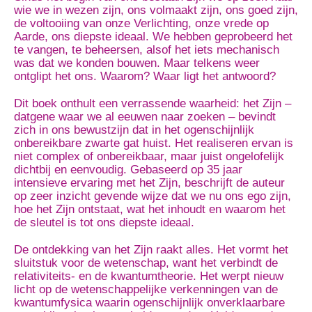
wie we in wezen zijn, ons volmaakt zijn, ons goed zijn,
de voltooiing van onze Verlichting, onze vrede op
Aarde, ons diepste ideaal. We hebben geprobeerd het
te vangen, te beheersen, alsof het iets mechanisch
was dat we konden bouwen. Maar telkens weer
ontglipt het ons. Waarom? Waar ligt het antwoord?
Dit boek onthult een verrassende waarheid: het Zijn –
datgene waar we al eeuwen naar zoeken – bevindt
zich in ons bewustzijn dat in het ogenschijnlijk
onbereikbare zwarte gat huist. Het realiseren ervan is
niet complex of onbereikbaar, maar juist ongelofelijk
dichtbij en eenvoudig. Gebaseerd op 35 jaar
intensieve ervaring met het Zijn, beschrijft de auteur
op zeer inzicht gevende wijze dat we nu ons ego zijn,
hoe het Zijn ontstaat, wat het inhoudt en waarom het
de sleutel is tot ons diepste ideaal.
De ontdekking van het Zijn raakt alles. Het vormt het
sluitstuk voor de wetenschap, want het verbindt de
relativiteits- en de kwantumtheorie. Het werpt nieuw
licht op de wetenschappelijke verkenningen van de
kwantumfysica waarin ogenschijnlijk onverklaarbare