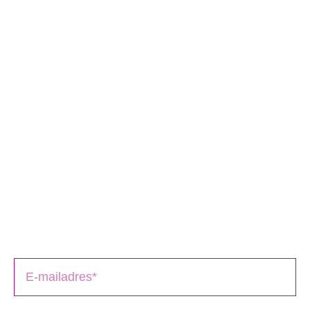
Schrijversmail
‘
een bron van inspiratie’
Laat je e-mailadres achter en ontvang tips over het
schrijfproces, het drukken en het uitbrengen van jouw
boek(en).