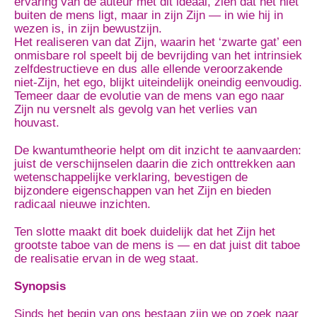
ervaring van de auteur met dit ideaal, zien dat het niet
buiten de mens ligt, maar in zijn Zijn — in wie hij in
wezen is, in zijn bewustzijn.
Het realiseren van dat Zijn, waarin het ‘zwarte gat’ een
onmisbare rol speelt bij de bevrijding van het intrinsiek
zelfdestructieve en dus alle ellende veroorzakende
niet-Zijn, het ego, blijkt uiteindelijk oneindig eenvoudig.
Temeer daar de evolutie van de mens van ego naar
Zijn nu versnelt als gevolg van het verlies van
houvast.
De kwantumtheorie helpt om dit inzicht te aanvaarden:
juist de verschijnselen daarin die zich onttrekken aan
wetenschappelijke verklaring, bevestigen de
bijzondere eigenschappen van het Zijn en bieden
radicaal nieuwe inzichten.
Ten slotte maakt dit boek duidelijk dat het Zijn het
grootste taboe van de mens is — en dat juist dit taboe
de realisatie ervan in de weg staat.
Synopsis
Sinds het begin van ons bestaan zijn we op zoek naar