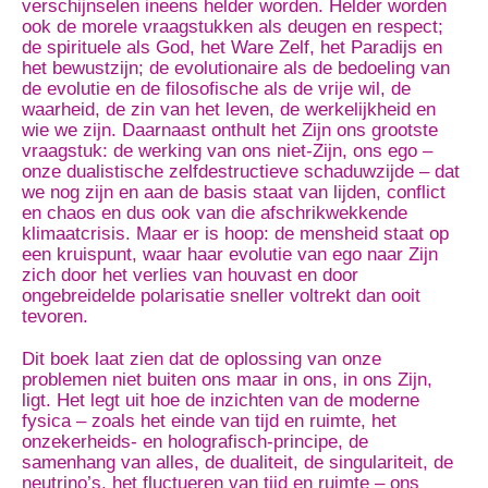
verschijnselen ineens helder worden. Helder worden
ook de morele vraagstukken als deugen en respect;
de spirituele als God, het Ware Zelf, het Paradijs en
het bewustzijn; de evolutionaire als de bedoeling van
de evolutie en de filosofische als de vrije wil, de
waarheid, de zin van het leven, de werkelijkheid en
wie we zijn. Daarnaast onthult het Zijn ons grootste
vraagstuk: de werking van ons niet-Zijn, ons ego –
onze dualistische zelfdestructieve schaduwzijde – dat
we nog zijn en aan de basis staat van lijden, conflict
en chaos en dus ook van die afschrikwekkende
klimaatcrisis. Maar er is hoop: de mensheid staat op
een kruispunt, waar haar evolutie van ego naar Zijn
zich door het verlies van houvast en door
ongebreidelde polarisatie sneller voltrekt dan ooit
tevoren.
Dit boek laat zien dat de oplossing van onze
problemen niet buiten ons maar in ons, in ons Zijn,
ligt. Het legt uit hoe de inzichten van de moderne
fysica – zoals het einde van tijd en ruimte, het
onzekerheids- en holografisch-principe, de
samenhang van alles, de dualiteit, de singulariteit, de
neutrino’s, het fluctueren van tijd en ruimte – ons