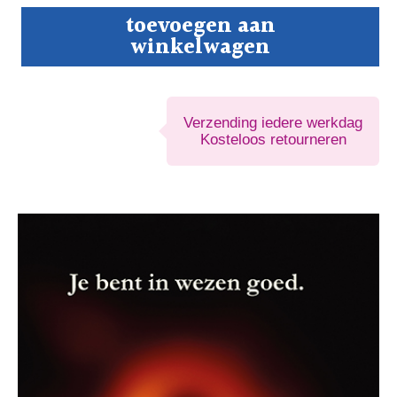
Je
toevoegen aan
bent
winkelwagen
in
wezen
goed
aantal
Verzending iedere werkdag
Kosteloos retourneren