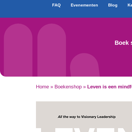
FAQ
Evenementen
Blog
K
Boek 
Home
»
Boekenshop
»
Leven is een mindf