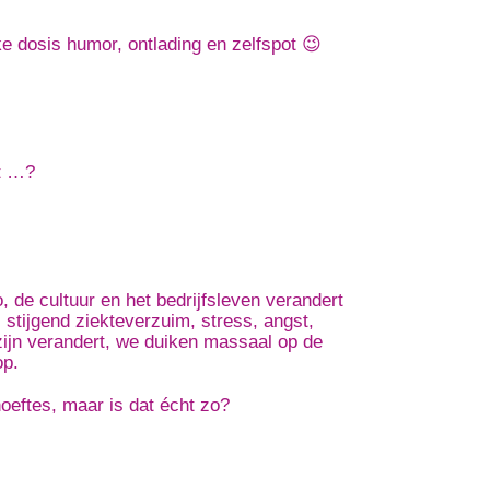
nke dosis humor, ontlading en zelfspot 😉
nt …?
 de cultuur en het bedrijfsleven verandert
 stijgend ziekteverzuim, stress, angst,
zijn verandert, we duiken massaal op de
op.
oeftes, maar is dat écht zo?