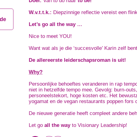
Doel:
Van to do naar
to be!
W.v.t.t.k.:
Diepzinnige reflectie vereist een fli
jde
Let’s go all the way …
Nice to meet YOU!
Want wat als je die ‘succesvolle’ Karin zelf be
De allereerste leiderschapsroman is uit!
Why?
Persoonlijke behoeftes veranderen in rap tempo,
niet in hetzelfde tempo mee. Gevolg: burn-outs,
personeelstekort, hoge kosten etc. Het bewust
yogamat en de vegan restaurants poppen fors 
De nieuwe generatie heeft compleet andere beh
Let go
all the way
to Visionary Leadership!