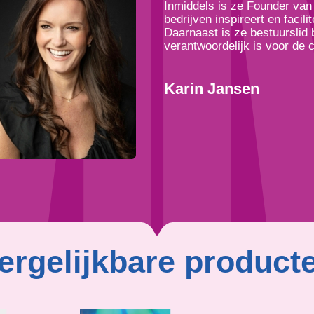
Inmiddels is ze Founder va
bedrijven inspireert en facil
Daarnaast is ze bestuurslid
verantwoordelijk is voor de c
Karin Jansen
ergelijkbare product