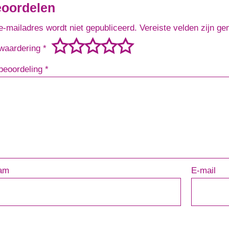
eoordelen
e-mailadres wordt niet gepubliceerd.
Vereiste velden zijn g
waardering
*
beoordeling
*
am
E-mail