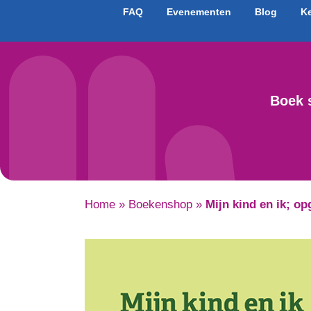
FAQ
Evenementen
Blog
K
Boek 
Home
»
Boekenshop
»
Mijn kind en ik; op