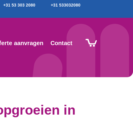
+31 53 303 2080
+31 533032080
ferte aanvragen
Contact
 opgroeien in