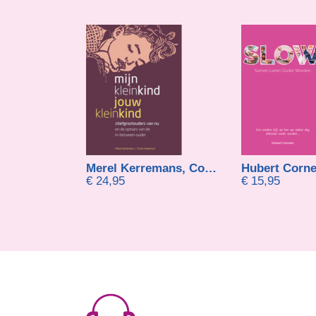
ssler
Merel Kerremans, Corrie Haverkort
Hubert Corne
€
24,95
€
15,95