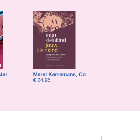
ler
Merel Kerremans, Corrie Haverkort
Hubert Corneli
€
24,95
€
15,95