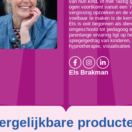
van hun kind, of met ‘lastig 
ogen voortkomt vanuit een ‘n
vergissing opzoeken en de v
voelbaar te maken is de ker
Els is ooit begonnen als die
omgeschoold tot pedagoog en
jarenlange ervaring ligt op 
spiegelgedrag van kinderen, 
hypnotherapie, visualisaties
Els Brakman
ergelijkbare product