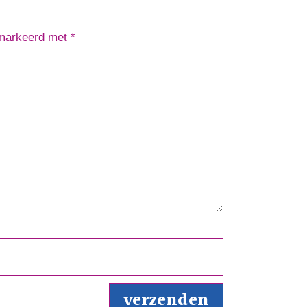
emarkeerd met
*