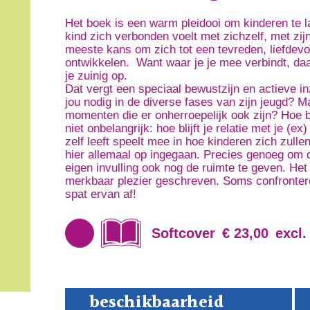
Het boek is een warm pleidooi om kinderen te l
kind zich verbonden voelt met zichzelf, met zij
meeste kans om zich tot een tevreden, liefdev
ontwikkelen. Want waar je je mee verbindt, daa
je zuinig op.
Dat vergt een speciaal bewustzijn en actieve i
jou nodig in de diverse fases van zijn jeugd? Ma
momenten die er onherroepelijk ook zijn? Hoe b
niet onbelangrijk: hoe blijft je relatie met je (
zelf leeft speelt mee in hoe kinderen zich zull
hier allemaal op ingegaan. Precies genoeg om d
eigen invulling ook nog de ruimte te geven. He
merkbaar plezier geschreven. Soms confrontere
spat ervan af!
Softcover
€ 23,00
excl.
Mij
beschikbaarheid
kin