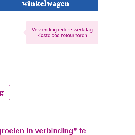
winkelwagen
roeien
binding
Verzending iedere werkdag
tal
Kosteloos retourneren
g
roeien in verbinding” te