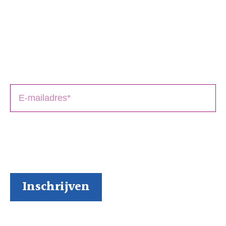
Schrijversmail
‘
een bron van inspiratie’
Laat je e-mailadres achter en ontvang tips over het
schrijfproces, het drukken en het uitbrengen van jouw
boek(en).
BoekenGilde heeft de door jou verstrekte gegevens
nodig om contact met je op te nemen. Je kunt je op
elk moment weer makkelijk uitschrijven (al kunnen we
ons niet voorstellen waarom je dat zou willen).