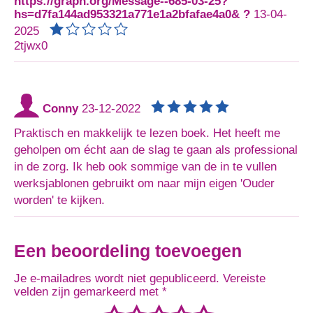
https://graph.org/Message--685-03-25?
hs=d7fa144ad953321a771e1a2bfafae4a0& ?
13-04-
2025
2tjwx0
Conny
23-12-2022
Praktisch en makkelijk te lezen boek. Het heeft me
geholpen om écht aan de slag te gaan als professional
in de zorg. Ik heb ook sommige van de in te vullen
werksjablonen gebruikt om naar mijn eigen 'Ouder
worden' te kijken.
Een beoordeling toevoegen
Je e-mailadres wordt niet gepubliceerd.
Vereiste
velden zijn gemarkeerd met
*