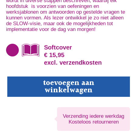
wordt in diverse stappen beschreven, waarbij elk
hoofdstuk is voorzien van oefeningen en
werksjablonen om antwoorden op gestelde vragen te
kunnen vormen. Als lezer ontwikkel je zo niet alleen
de SLOW-visie, maar ook de mogelijkheden tot
implementatie voor de dag van morgen!
Softcover
€ 15,95
excl. verzendkosten
SLOW;
toevoegen aan
Samen
winkelwagen
Leren
Ouder
Worden
aantal
Verzending iedere werkdag
Kosteloos retourneren