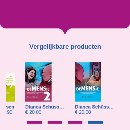
Vergelijkbare producten
Dianca Schüssler
Dianca Schüssler
Ingrid Kee
9,90
€
20,00
€
20,00
€
14,91