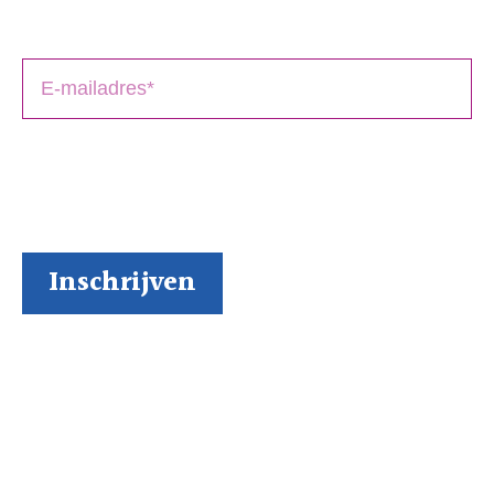
schrijfproces, het drukken en het uitbrengen van jouw
boek(en).
BoekenGilde heeft de door jou verstrekte gegevens
nodig om contact met je op te nemen. Je kunt je op
elk moment weer makkelijk uitschrijven (al kunnen we
ons niet voorstellen waarom je dat zou willen).
Inspiratie via onze socials