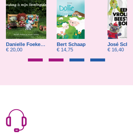
Danielle Foekens-Harms en Mirjam Spitholt
Bert Schaap
José Sche
€
20,00
€
14,75
€
16,40