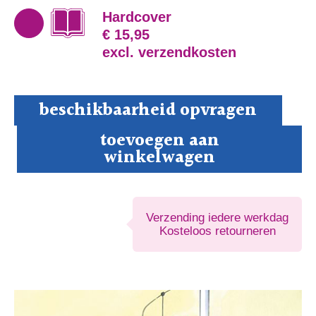
Hardcover
€ 15,95
excl. verzendkosten
beschikbaarheid opvragen
Sofie
toevoegen aan
en
winkelwagen
haar
huisje
aantal
Verzending iedere werkdag
Kosteloos retourneren