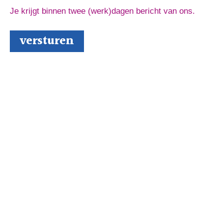
Je krijgt binnen twee (werk)dagen bericht van ons.
Schrijversmail
‘
een bron van inspiratie’
Laat je e-mailadres achter en ontvang tips over het