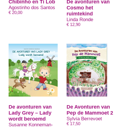
Chibinho en Ti Lob
De avonturen van
Agostinho dos Santos
Cosmo het
€
20,00
ruimtekind
Linda Ronde
€
12,90
De avonturen van
De Avonturen van
Lady Grey – Lady
Pep de Mammoet 2
wordt beroemd
Sylvia Berrevoet
€
17,50
Susanne Konneman-