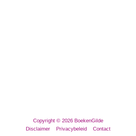
BoekenGilde BV
Euregioweg 267
7532 SM Enschede
E-mailadres:
info@boekengilde.nl
Telefoon:
053 3032 080
KvK: 64143716
Copyright © 2026 BoekenGilde
Disclaimer
Privacybeleid
Contact