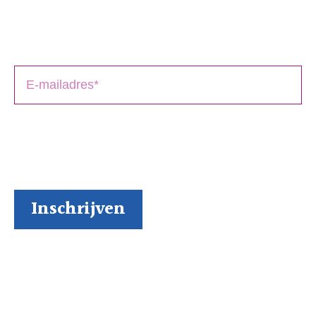
Schrijversmail
‘
een bron van inspiratie’
Laat je e-mailadres achter en ontvang tips over het
schrijfproces, het drukken en het uitbrengen van jouw
boek(en).
BoekenGilde heeft de door jou verstrekte gegevens
nodig om contact met je op te nemen. Je kunt je op
elk moment weer makkelijk uitschrijven (al kunnen we
ons niet voorstellen waarom je dat zou willen).
Inspiratie via onze socials