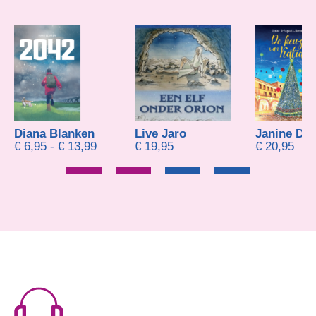
Diana Blanken
Live Jaro
Prijsklasse: € 6,95 tot € 13,99
€
6,95
-
€
13,99
€
19,95
€
20,95