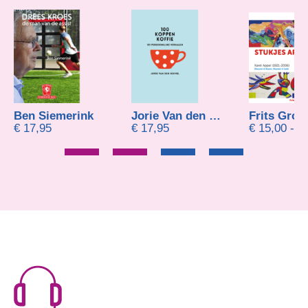
emerink
Jorie Van den Heuvel
Frits Groenevelt
Prijsklasse: € 15,00 tot € 20,00
€
17,95
€
15,00
-
€
20,00