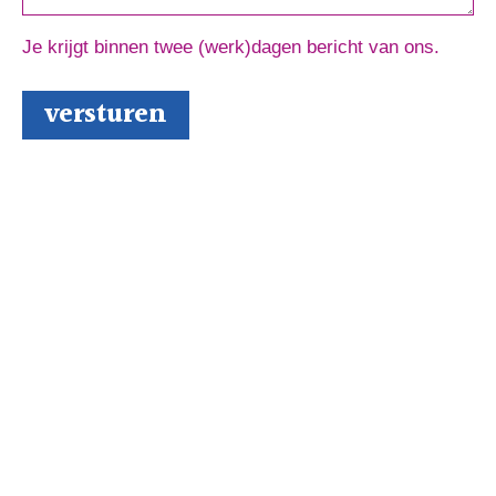
Je krijgt binnen twee (werk)dagen bericht van ons.
Schrijversmail
‘
een bron van inspiratie’