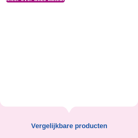
Over de auteur:
Bridie van Droffelaar woont inmiddels al enige jaren
met haar dochters in Ierland. Na bijna vijf jaar in
Spanje te hebben gewoond. Als dochter van een vader
met Ierse roots voelt ze zich hier volledig thuis.
Bridie Van Droffelaar
Vergelijkbare producten