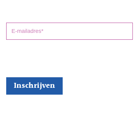
Laat je e-mailadres achter en ontvang tips over het
schrijfproces, het drukken en het uitbrengen van jouw
boek(en).
BoekenGilde heeft de door jou verstrekte gegevens
nodig om contact met je op te nemen. Je kunt je op
elk moment weer makkelijk uitschrijven (al kunnen we
ons niet voorstellen waarom je dat zou willen).
Inspiratie via onze socials