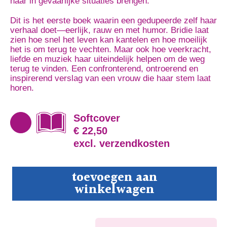
haar in gevaarlijke situaties brengen.
Dit is het eerste boek waarin een gedupeerde zelf haar
verhaal doet—eerlijk, rauw en met humor. Bridie laat
zien hoe snel het leven kan kantelen en hoe moeilijk
het is om terug te vechten. Maar ook hoe veerkracht,
liefde en muziek haar uiteindelijk helpen om de weg
terug te vinden. Een confronterend, ontroerend en
inspirerend verslag van een vrouw die haar stem laat
horen.
Softcover
€ 22,50
excl. verzendkosten
Hoe
toevoegen aan
ik
winkelwagen
geen
rockster
werd
aantal