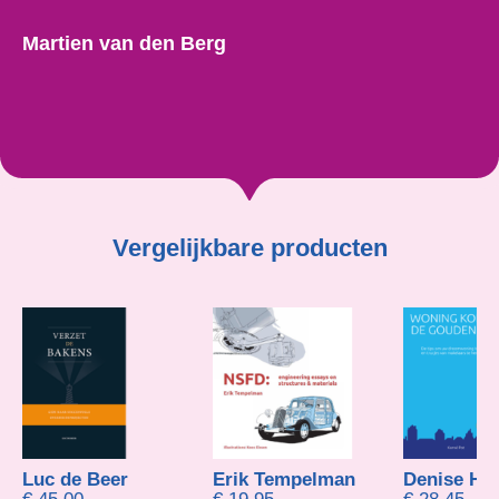
Martien van den Berg
Vergelijkbare producten
Erik Tempelman
Denise Hietland
Robin Ste