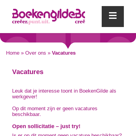
Mobi
Home
»
Over ons
»
Vacatures
Vacatures
Leuk dat je interesse toont in BoekenGilde als
werkgever!
Op dit moment zijn er geen vacatures
beschikbaar.
Open sollicitatie – just try!
Is er op dit moment geen vacature beschikbaar?