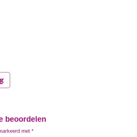
g
e beoordelen
emarkeerd met
*