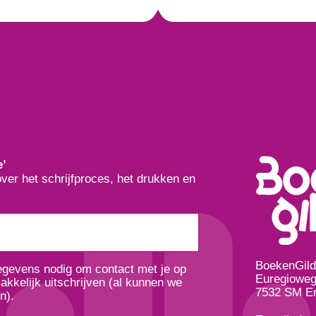
e’
over het schrijfproces, het drukken en
BoekenGil
gegevens nodig om contact met je op
Euregioweg
kkelijk uitschrijven (al kunnen we
7532 SM E
n).