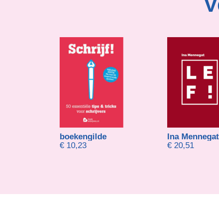
V
jakkers
boekengilde
Ina Mennegat
Prijsklasse: € 15,00 tot € 18,00
8,00
€
10,23
€
20,51