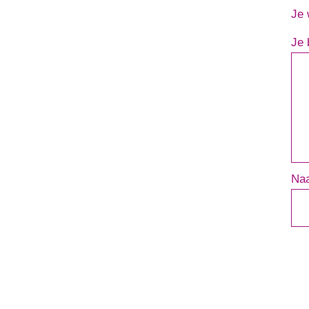
Je 
Je 
Na