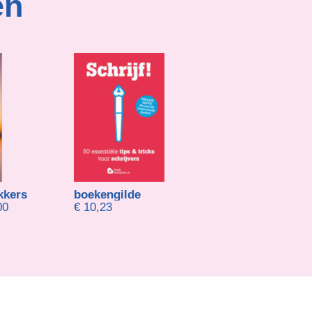
en
kkers
boekengilde
Ina Mennegat
Prijsklasse: € 15,00 tot € 18,00
00
€
10,23
€
20,51