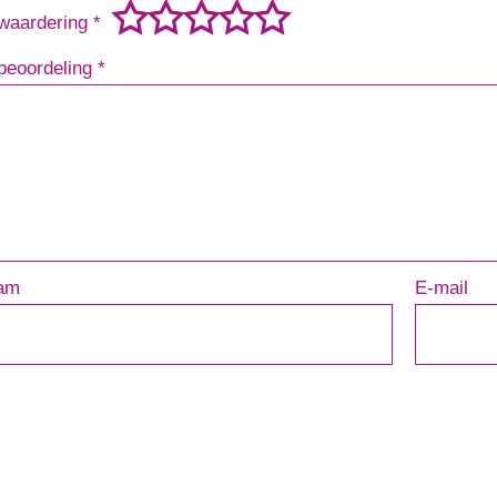
waardering
*
beoordeling
*
am
E-mail