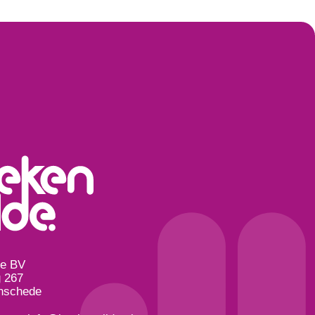
de BV
 267
nschede