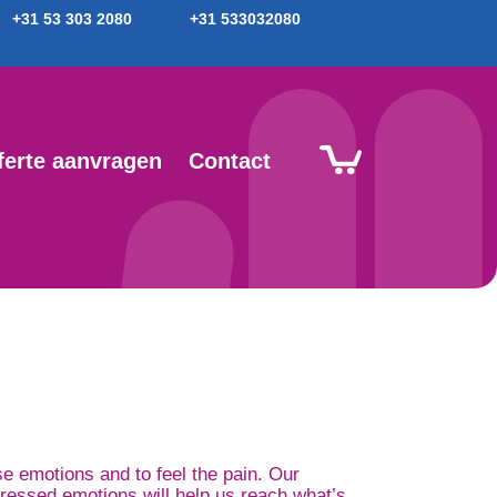
+31 53 303 2080
+31 533032080
ferte aanvragen
Contact
e emotions and to feel the pain. Our
pressed emotions will help us reach what’s