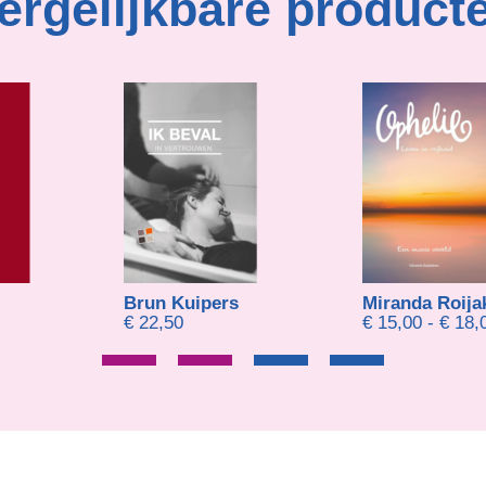
ergelijkbare product
Brun Kuipers
Miranda Roija
€
22,50
€
15,00
-
€
18,