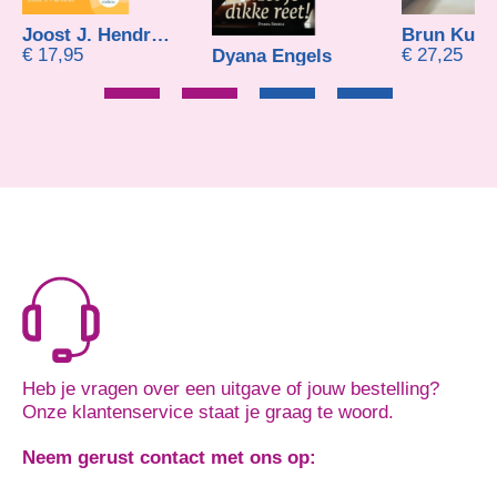
driks
Brun Kuipers
Brun Ku
€
27,25
€
22,50
Dyana Engels
Heb je vragen over een uitgave of jouw bestelling?
Onze klantenservice staat je graag te woord.
Neem gerust contact met ons op: