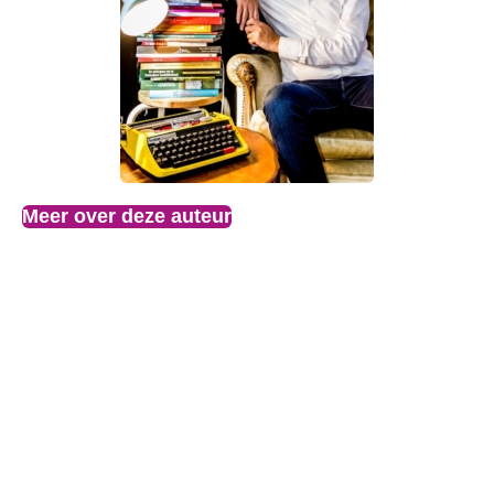
Meer over deze auteur
Ook uitgegeven:
Een goed boek verdient mooi – bundel
Ik ben eigenaar van BoekenGilde. We zijn dagelijks
trots op ieder boek dat hier geproduceerd is. Wij
maken boeken met mensen die dat nog nooit eerder
hebben gedaan. Die overlopen van enthousiasme, en
behoefte hebben aan kundig advies. Het voelt
geweldig als je samen dan iets kunt maken dat echt
goed is. In dit boek vertel ik over het vakmanschap en
mijn liefde voor boeken.