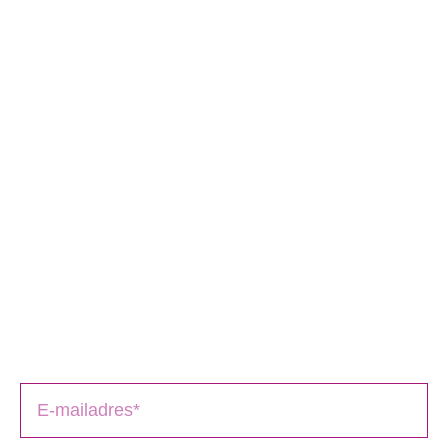
Schrijversmail
‘
een bron van inspiratie’
Laat je e-mailadres achter en ontvang tips over het
schrijfproces, het drukken en het uitbrengen van jouw
boek(en).