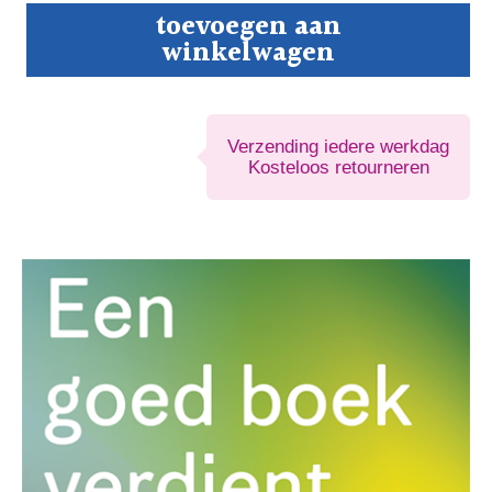
Een
toevoegen aan
goed
winkelwagen
boek
verdient
mooi
-
Proefpakket
Verzending iedere werkdag
aantal
Kosteloos retourneren