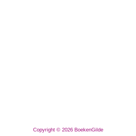
BoekenGilde BV
Euregioweg 267
7532 SM Enschede
E-mailadres:
info@boekengilde.nl
Telefoon:
053 3032 080
KvK: 64143716
Copyright © 2026 BoekenGilde