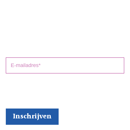
Schrijversmail
‘
een bron van inspiratie’
Laat je e-mailadres achter en ontvang tips over het
schrijfproces, het drukken en het uitbrengen van jouw
boek(en).
BoekenGilde heeft de door jou verstrekte gegevens
nodig om contact met je op te nemen. Je kunt je op
elk moment weer makkelijk uitschrijven (al kunnen we
ons niet voorstellen waarom je dat zou willen).