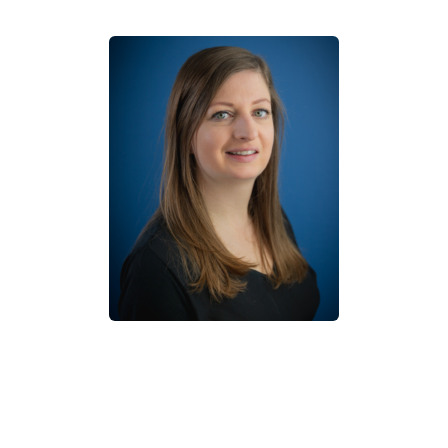
Over de auteur
Dani-Jelle Verwegen uit Volkel is leerkracht in het
basisonderwijs. Met dit boek hoopt zij kinderen, maar
ook volwassen, wat meer buiten de lijntjes te laten
denken. Ze heeft de tekst mogen gebruiken van het
gelijknamig nummer van Gerard van Maasakkers. In
het boekje staat dan ook de volgende boodschap van