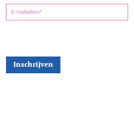
BoekenGilde heeft de door jou verstrekte gegevens
nodig om contact met je op te nemen. Je kunt je op
elk moment weer makkelijk uitschrijven (al kunnen we
ons niet voorstellen waarom je dat zou willen).
Inspiratie via onze socials