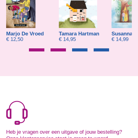
e Vroed
Tamara Hartman
Susanna Miller
€
14,95
€
14,99
Heb je vragen over een uitgave of jouw bestelling?