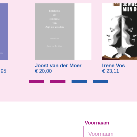
Joost van der Moer
Irene Vos
Prijsklasse: € 19,95 tot € 23,95
,95
€
20,00
€
23,11
Voornaam