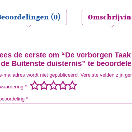
Beoordelingen (0)
Omschrijvin
es de eerste om “De verborgen Taak
 de Buitenste duisternis” te beoordel
e-mailadres wordt niet gepubliceerd.
Vereiste velden zijn g
waardering
*
beoordeling
*