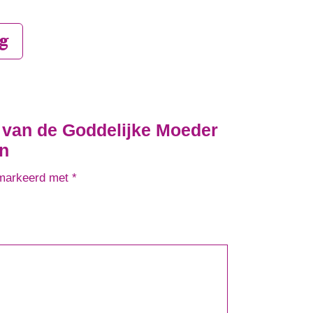
g
 van de Goddelijke Moeder
en
emarkeerd met
*