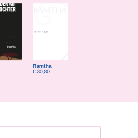
Ramtha
Tarheel Wol
€
30,80
€
19,95
-
€
23,9