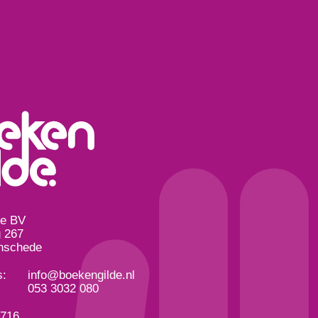
de BV
 267
nschede
s:
info@boekengilde.nl
053 3032 080
3716