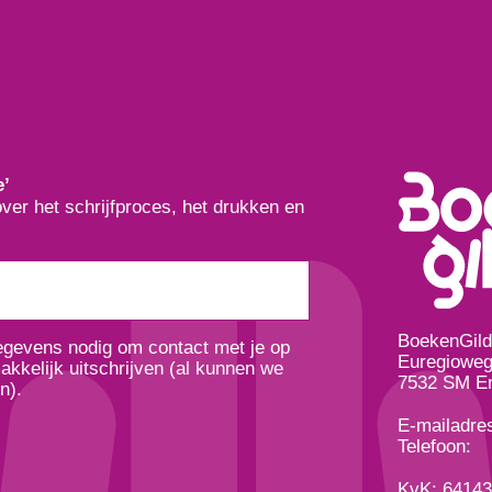
e’
over het schrijfproces, het drukken en
BoekenGil
gegevens nodig om contact met je op
Euregioweg
kkelijk uitschrijven (al kunnen we
7532 SM E
n).
E-mailadre
Telefoon:
KvK: 6414