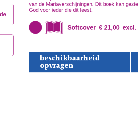
van de Mariaverschijningen. Dit boek kan gezi
God voor ieder die dit leest.
jde
Softcover
€ 21,00
excl.
De
beschikbaarheid
ver
opvragen
Taa
van
de
God
Mo
in
de
Bui
dui
aan