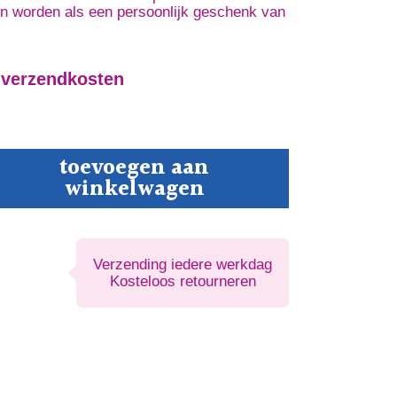
en worden als een persoonlijk geschenk van
 verzendkosten
toevoegen aan
borgen
winkelwagen
k
delijke
eder
Verzending iedere werkdag
Kosteloos retourneren
tenste
sternis
tal