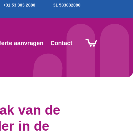
+31 53 303 2080
+31 533032080
ferte aanvragen
Contact
ak van de
er in de