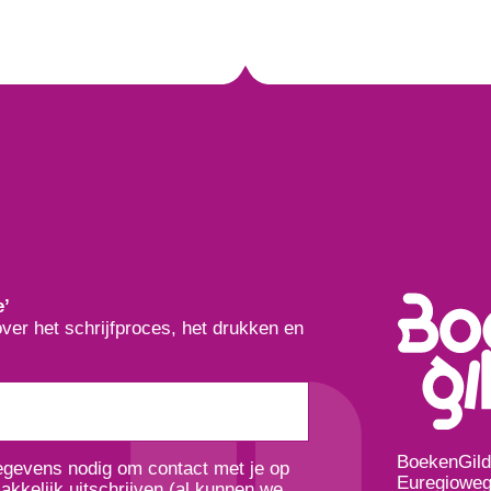
e’
over het schrijfproces, het drukken en
BoekenGil
gegevens nodig om contact met je op
Euregioweg
kkelijk uitschrijven (al kunnen we