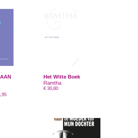
 AAN
Het Witte Boek
Ramtha
€
30,80
l
Prijsklasse:
,95
€ 19,95
tot
€ 23,95