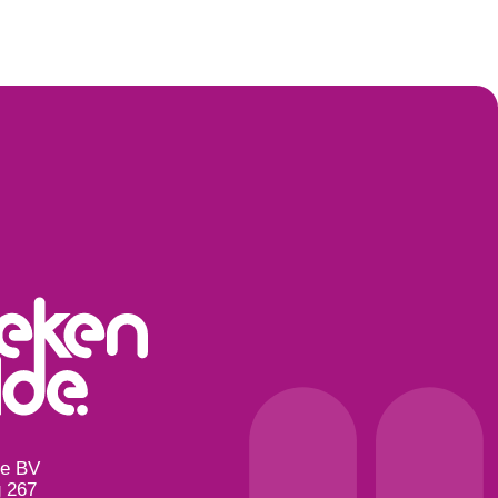
de BV
 267