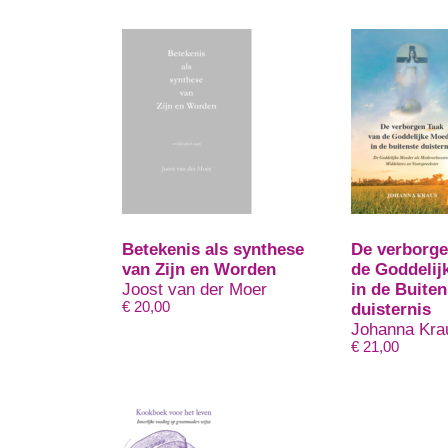
Betekenis als synthese
De verborge
van Zijn en Worden
de Goddelij
Joost van der Moer
in de Buiten
€
20,00
duisternis
Johanna Kra
€
21,00