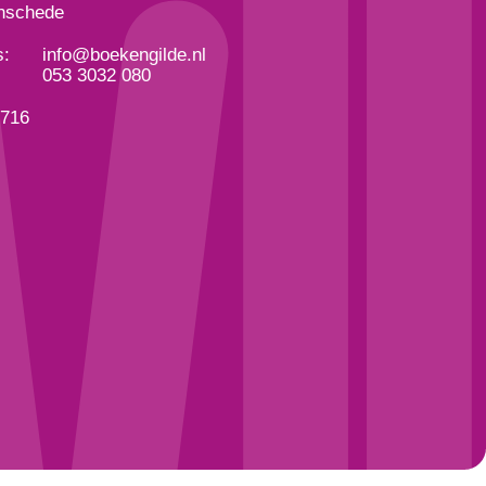
nschede
s:
info@boekengilde.nl
053 3032 080
3716