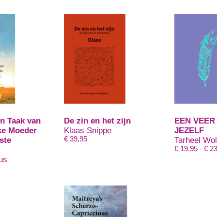
n Taak van
De zin en het zijn
EEN VEER
ke Moeder
Klaas Snippe
JEZELF
€
39,95
ste
Tarheel Wo
€
19,95
-
€
23
us