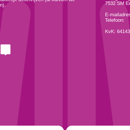
7532 SM E
n).
E-mailadre
Telefoon:
KvK: 6414