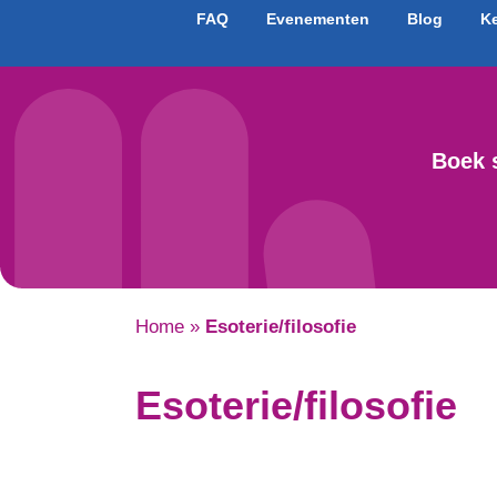
FAQ
Evenementen
Blog
K
Boek 
Home
»
Esoterie/filosofie
Esoterie/filosofie