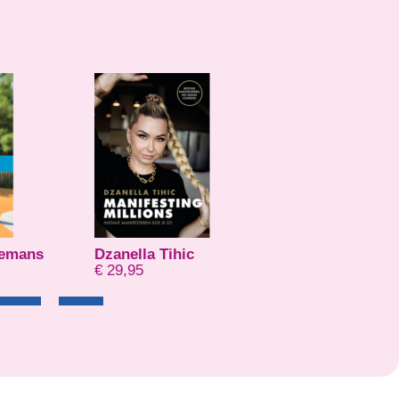
lemans
Dzanella Tihic
Hubert-Jan Van
€
29,95
€
20,56