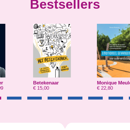
Bestsellers
er
Betekenaar
Monique Meu
Prijsklasse: € 8,99 tot € 21,99
99
€
15,00
€
22,80