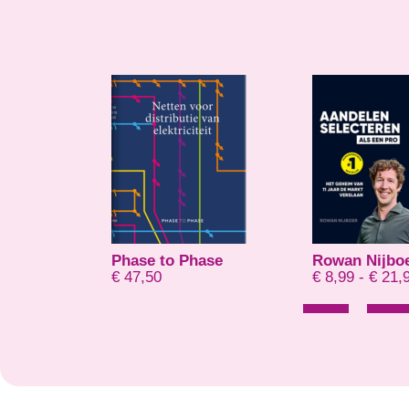
holt
Phase to Phase
Rowan Nijbo
Prijsklasse: € 14,95 tot € 20,00
0,00
€
47,50
€
8,99
-
€
21,