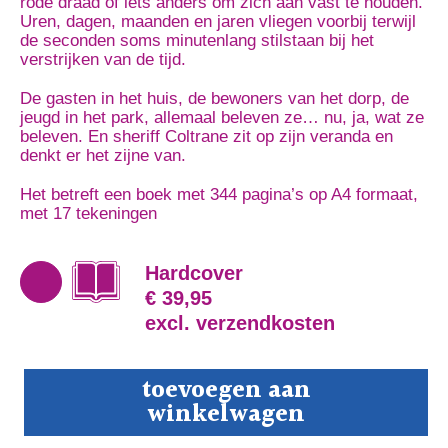
rode draad of iets anders om zich aan vast te houden.
Uren, dagen, maanden en jaren vliegen voorbij terwijl
de seconden soms minutenlang stilstaan bij het
verstrijken van de tijd.
De gasten in het huis, de bewoners van het dorp, de
jeugd in het park, allemaal beleven ze… nu, ja, wat ze
beleven. En sheriff Coltrane zit op zijn veranda en
denkt er het zijne van.
Het betreft een boek met 344 pagina’s op A4 formaat,
met 17 tekeningen
Hardcover
€ 39,95
excl. verzendkosten
De
toevoegen aan
zin
winkelwagen
en
het