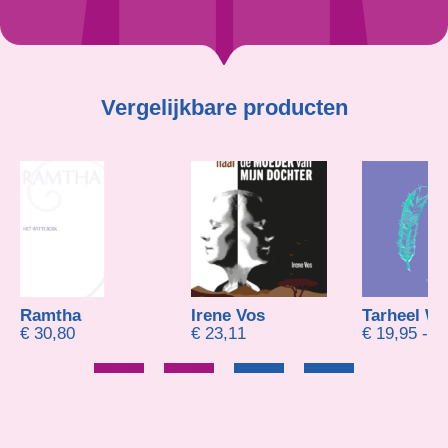
Vergelijkbare producten
tha
Irene Vos
Tarheel Wol
P
,80
€
23,11
€
19,95
-
€
23,95