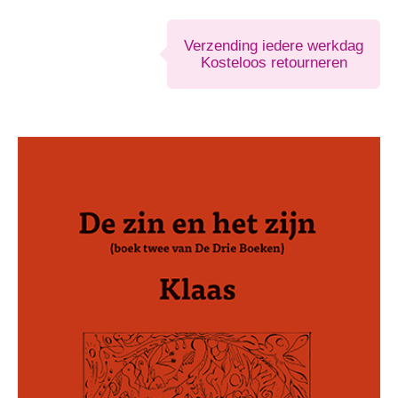
zijn
aantal
Verzending iedere werkdag
Kosteloos retourneren