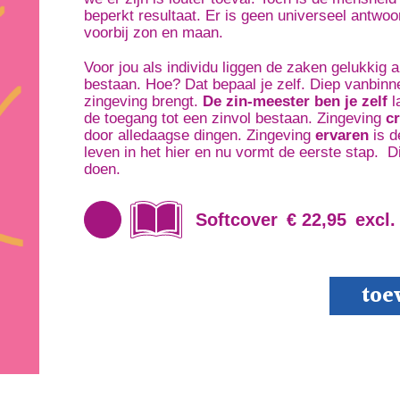
beperkt resultaat. Er is geen universeel antwoor
voorbij zon en maan.
Voor jou als individu liggen de zaken gelukkig a
bestaan. Hoe? Dat bepaal je zelf. Diep vanbin
zingeving brengt.
De zin-meester ben je zelf
l
de toegang tot een zinvol bestaan. Zingeving
c
door alledaagse dingen. Zingeving
ervaren
is d
leven in het hier en nu vormt de eerste stap. Dit
doen.
Softcover
€ 22,95
excl.
De
toe
zin-
meester
ben
je
zelf
aantal