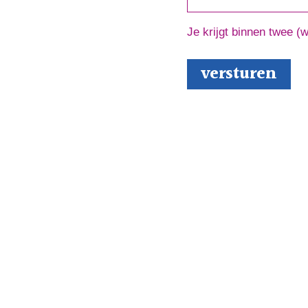
Je krijgt binnen twee (
e’
over het schrijfproces, het drukken en