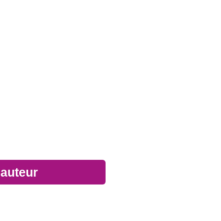
Over de auteur
Bart Bemelmans is in 1962 ge
 auteur
geneeskunde gestudeerd en 
specialist in verschillende
ziekenhuisbestuurder. Sinds 2
zijn aandacht over slapen, 