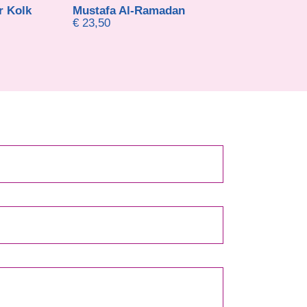
Mustafa Al-Ramadan
Michael en Eddy van der Schouw
€
23,50
€
18,95