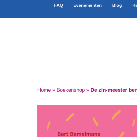
FAQ
Evenementen
Blog
K
Boek 
Home
»
Boekenshop
»
De zin-meester ben 