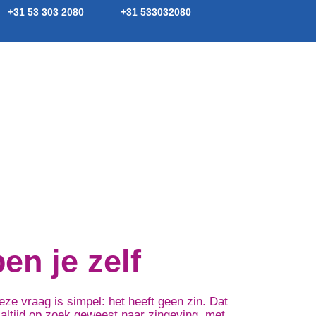
+31 53 303 2080
+31 533032080
ferte aanvragen
Contact
en je zelf
ze vraag is simpel: het heeft geen zin. Dat
d altijd op zoek geweest naar zingeving, met