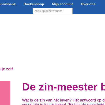
ennisbank
Boekenshop
Mijn account
Over ons
Zoek
op
deze
website
schrijven
Boek drukken
Boek uitgeven
Of
je zelf
De zin-meester b
Wat is de zin van hét leven? Het antwoord op de
we er zijn is louter toeval. Toch is de menshei