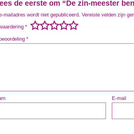
es de eerste om “De zin-meester ben 
e-mailadres wordt niet gepubliceerd.
Vereiste velden zijn g
waardering
*
beoordeling
*
am
E-mail