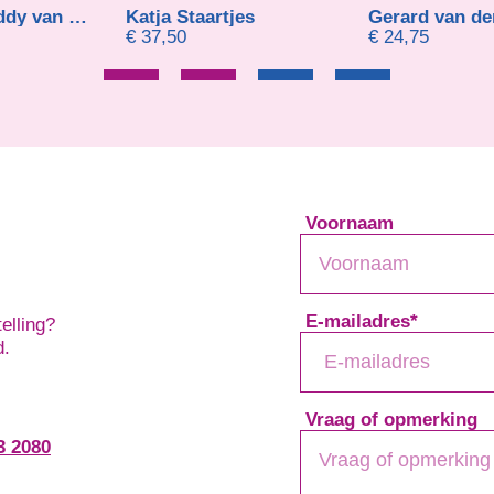
ael en Eddy van der Schouw
Katja Staartjes
Gerard van der Kolk
€
37,50
€
24,75
Voornaam
E-mailadres
*
elling?
d.
Vraag of opmerking
3 2080