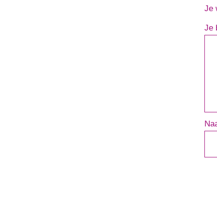
Je 
Je 
Na