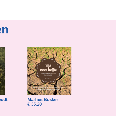
en
udt
Marlies Bosker
Gerard van der
€
35,20
€
24,75