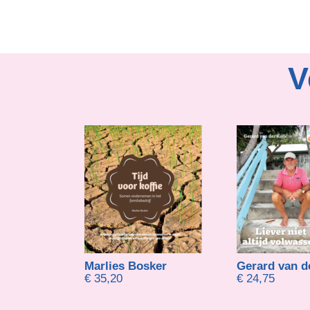
V
houdt
Marlies Bosker
Gerard van d
€
35,20
€
24,75