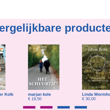
ergelijkbare product
er Kolk
marjan kole
Linda Wormho
€
19,50
€
30,00