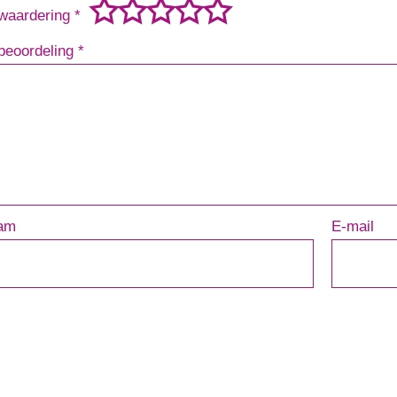
waardering
*
beoordeling
*
am
E-mail