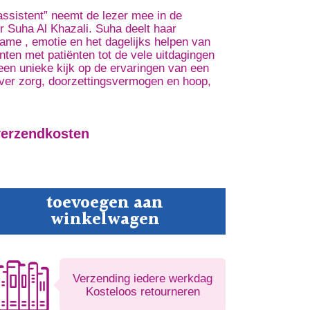
ssistent” neemt de lezer mee in de
r Suha Al Khazali. Suha deelt haar
rzame , emotie en het dagelijks helpen van
 met patiënten tot de vele uitdagingen
 een unieke kijk op de ervaringen van een
over zorg, doorzettingsvermogen en hoop,
verzendkosten
epten
toevoegen aan
winkelwagen
op
tal
Verzending iedere werkdag
Kosteloos retourneren