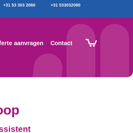
+31 53 303 2080
+31 533032080
ferte aanvragen
Contact
oop
ssistent