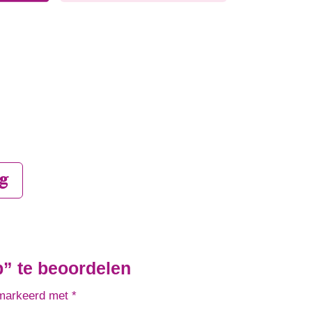
g
” te beoordelen
emarkeerd met
*