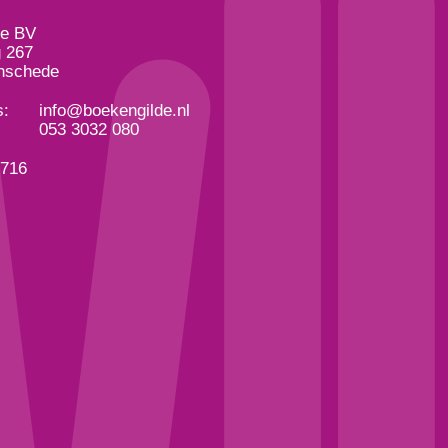
de BV
 267
nschede
s:
info@boekengilde.nl
053 3032 080
3716