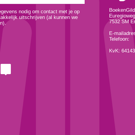
BoekenGil
gegevens nodig om contact met je op
Euregioweg
kkelijk uitschrijven (al kunnen we
7532 SM E
n).
E-mailadre
Telefoon:
KvK: 6414