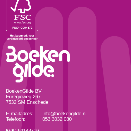
BoekenGilde BV
Euregioweg 267
7532 SM Enschede
E-mailadres:
info@boekengilde.nl
Telefoon:
053 3032 080
KvK: 64143716