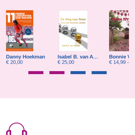
nny Hoekman
Isabel B. van Alphen
Bonnie Vooijs
,00
€
25,00
€
14,99
-
€
22,95