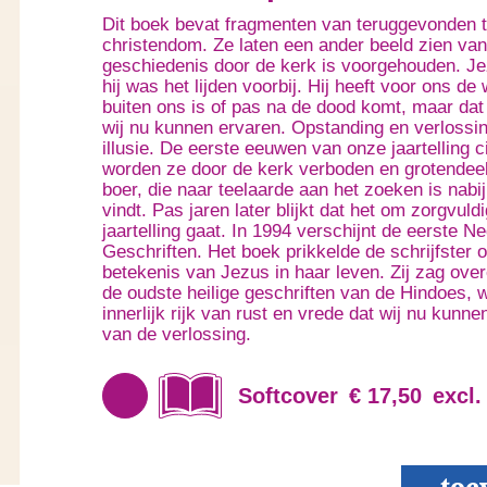
Dit boek bevat fragmenten van teruggevonden te
christendom. Ze laten een ander beeld zien van
geschiedenis door de kerk is voorgehouden. Je
hij was het lijden voorbij. Hij heeft voor ons de
buiten ons is of pas na de dood komt, maar dat e
wij nu kunnen ervaren. Opstanding en verlossing
illusie. De eerste eeuwen van onze jaartelling 
worden ze door de kerk verboden en grotendeels
boer, die naar teelaarde aan het zoeken is nab
vindt. Pas jaren later blijkt dat het om zorgvul
jaartelling gaat. In 1994 verschijnt de eerste
Geschriften. Het boek prikkelde de schrijfster
betekenis van Jezus in haar leven. Zij zag o
de oudste heilige geschriften van de Hindoes, 
innerlijk rijk van rust en vrede dat wij nu kunn
van de verlossing.
Softcover
€ 17,50
excl.
Het