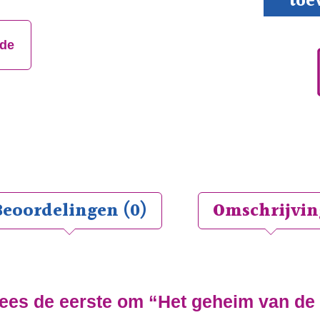
toe
geheim
van
de
jde
verlossing
aantal
Beoordelingen (0)
Omschrijvin
es de eerste om “Het geheim van de 