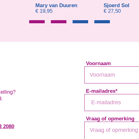
Mary van Duuren
Sjoerd Sol
€
19,95
€
27,50
Voornaam
E-mailadres
*
elling?
d.
Vraag of opmerking
3 2080