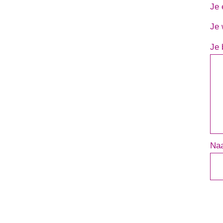
Je 
Je 
Je 
Na