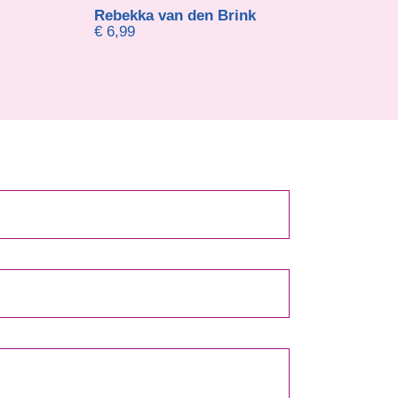
Rebekka van den Brink
Mike Lingen
€
6,99
€
15,00