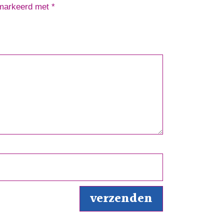
emarkeerd met
*