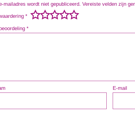
e-mailadres wordt niet gepubliceerd.
Vereiste velden zijn g
waardering
*
beoordeling
*
am
E-mail