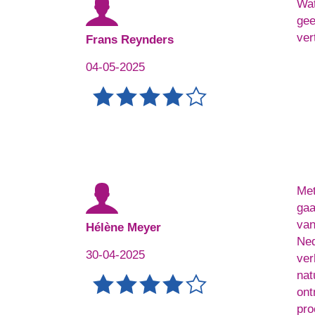
Wat
gee
ver
Frans Reynders
04-05-2025
Met
gaa
van
Hélène Meyer
Ned
30-04-2025
ver
nat
ont
pro