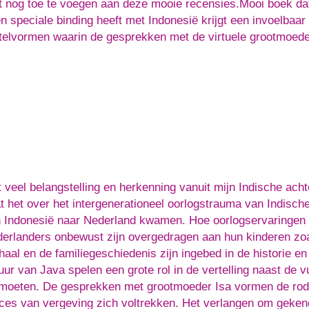
 nog toe te voegen aan deze mooie recensies.Mooi boek dat
n speciale binding heeft met Indonesië krijgt een invoelbaar
telvormen waarin de gesprekken met de virtuele grootmoeder
 veel belangstelling en herkenning vanuit mijn Indische acht
t het over het intergenerationeel oorlogstrauma van Indisch
 Indonesië naar Nederland kwamen. Hoe oorlogservaringen v
erlanders onbewust zijn overgedragen aan hun kinderen zoal
haal en de familiegeschiedenis zijn ingebed in de historie en
uur van Java spelen een grote rol in de vertelling naast de
moeten. De gesprekken met grootmoeder Isa vormen de rode
ces van vergeving zich voltrekken. Het verlangen om gekend