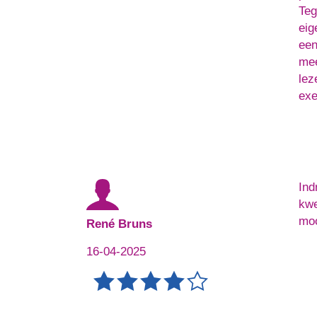
Teg
eig
een
mee
lez
exe
Ind
kwe
moo
René Bruns
16-04-2025