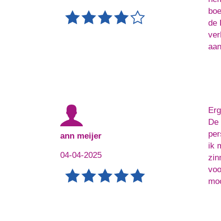
boe
de 
ver
aan
Erg
De 
per
ann meijer
ik 
04-04-2025
zin
voo
moo