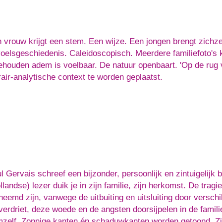
 vrouw krijgt een stem. Een wijze. Een jongen brengt zichzelf
oelsgeschiedenis. Caleidoscopisch. Meerdere familiefoto's 
ehouden adem is voelbaar. De natuur openbaart. 'Op de rug 
erair-analytische context te worden geplaatst.
l Gervais schreef een bijzonder, persoonlijk en zintuigelijk 
llandse) lezer duik je in zijn familie, zijn herkomst. De tragi
heemd zijn, vanwege de uitbuiting en uitsluiting door versch
 verdriet, deze woede en de angsten doorsijpelen in de famili
zelf. Zonnige kanten én schaduwkanten worden getoond. Zij