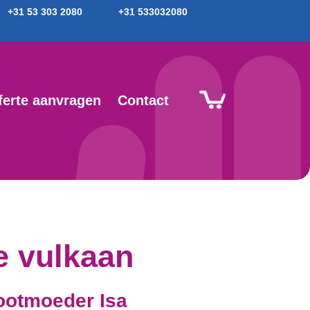
+31 53 303 2080
+31 533032080
ferte aanvragen
Contact
e vulkaan
ootmoeder Isa