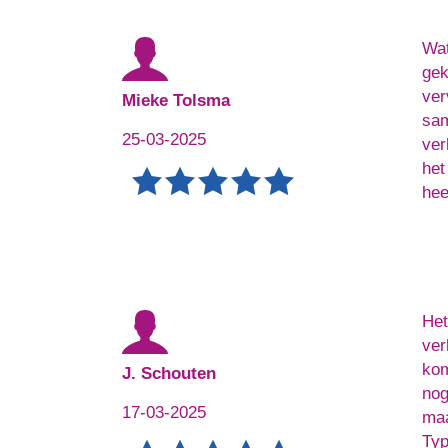
Wat
gek
ver
Mieke Tolsma
sam
25-03-2025
ver
het
hee
Het
ver
kom
J. Schouten
nog
17-03-2025
maa
Typ