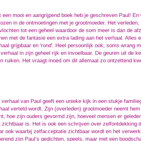
 een mooi en aangrijpend boek heb je geschreven Paul! En 
ozen in de ontmoetingen met je grootmoeder. Het verleden,
vlochten tot een geheel waardoor de som meer is dan de afzo
en met de fantasie een extra lading aan het verhaal. Alles 
haal grijpbaar en 'rond'. Heel persoonlijk ook, soms wrang 
 verhaal in zijn geheel rijk en invoelbaar. De geuren uit de 
n ruiken. Het vraagt moed om dit allemaal zo ontzettend kwe
 verhaal van Paul geeft een unieke kijk in een stukje famili
haal verteld wordt. Zijn (overleden) grootmoeder neemt hem 
t, hoe zijn ouders gevormd zijn, hoeveel mensen er geleden
 zichtbaar is. Het is ook een schrijven over zelfontdekking
r ook waarbij zelfacceptatie zichtbaar wordt en het verwerk
erend zijn Paul’s gedichten, speels, maar met een boodsch