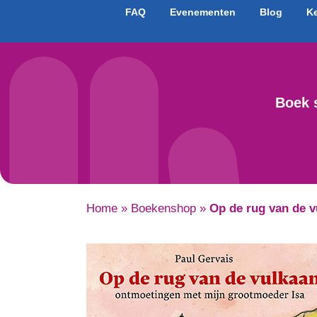
FAQ
Evenementen
Blog
K
Boek 
Home
»
Boekenshop
»
Op de rug van de v