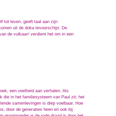
 tot leven, geeft taal aan zijn
komen uit de doka tevoorschijn. De
van de vulkaan' verdient het om in een
boek, een veelheid aan verhalen. Als
ek die in het familiesysteem van Paul zit; het
illende samenlevingen is diep voelbaar. Hoe
es, door de generaties heen en ook bij
n grootmoeder is de rode draad is door het