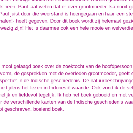
k heen. Paul laat weten dat er over grootmoeder Isa nooit g
Paul juist door die weerstand is heengegaan en haar een ste
halen!- heeft gegeven. Door dit boek wordt zij helemaal gezi
wezig zijn! Het is daarmee ook een hele mooie en welverdi
 mooi gelaagd boek over de zoektocht van de hoofdpersoon n
vorm, de gesprekken met de overleden grootmoeder, geeft e
spectief in de Indische geschiedenis. De natuurbeschrijvinge
me tijdens het lezen in Indonesië waande. Ook vond ik de se
nelijk en liefdevol tegelijk. Ik heb het boek geboeid en met 
r de verschillende kanten van de Indische geschiedenis wa
i geschreven, boeiend boek.