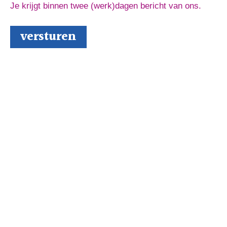
Je krijgt binnen twee (werk)dagen bericht van ons.
Schrijversmail
‘
een bron van inspiratie’
Laat je e-mailadres achter en ontvang tips over het
schrijfproces, het drukken en het uitbrengen van jouw