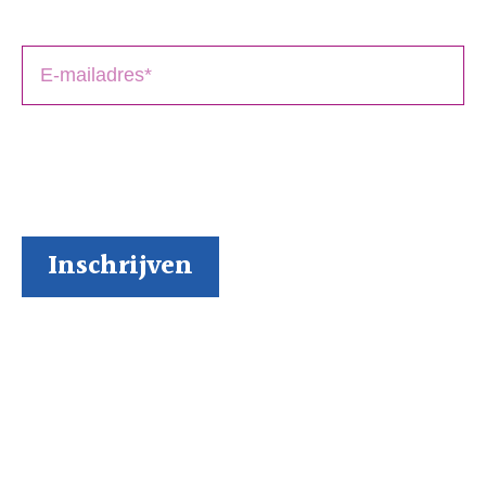
boek(en).
BoekenGilde heeft de door jou verstrekte gegevens
nodig om contact met je op te nemen. Je kunt je op
elk moment weer makkelijk uitschrijven (al kunnen we
ons niet voorstellen waarom je dat zou willen).
Inspiratie via onze socials