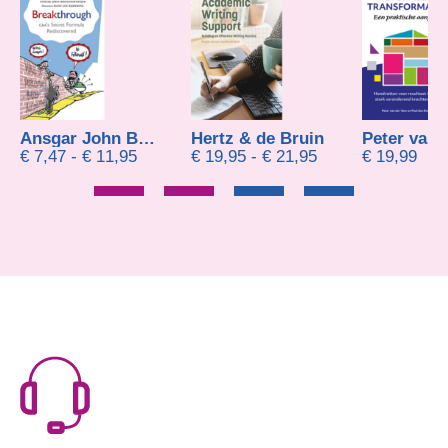
Ansgar John Brenninkmeijer
Hertz & de Bruin
Prijsklasse: € 7,47 tot € 11,95
Prijsklasse: € 19,95 tot € 21,95
€
7,47
-
€
11,95
€
19,95
-
€
21,95
€
19,99