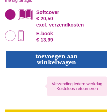
the digital age.
Softcover
€ 20,50
excl. verzendkosten
E-book
€ 13,99
The
toevoegen aan
Good,
winkelwagen
the
Bad,
and
the
Emoji
Verzending iedere werkdag
aantal
Kosteloos retourneren