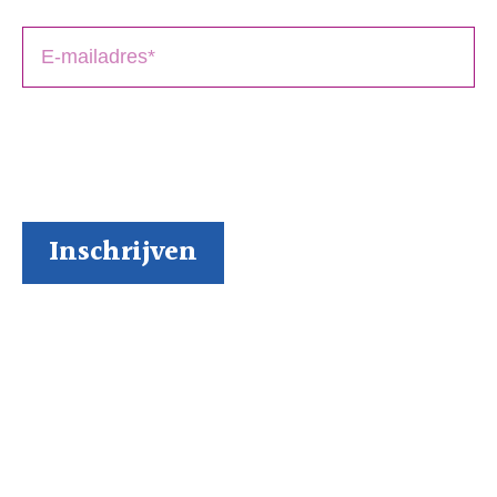
BoekenGilde heeft de door jou verstrekte gegevens
nodig om contact met je op te nemen. Je kunt je op
elk moment weer makkelijk uitschrijven (al kunnen we
ons niet voorstellen waarom je dat zou willen).
Inspiratie via onze socials