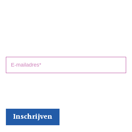
Schrijversmail
‘
een bron van inspiratie’
Laat je e-mailadres achter en ontvang tips over het
schrijfproces, het drukken en het uitbrengen van jouw
boek(en).
BoekenGilde heeft de door jou verstrekte gegevens
nodig om contact met je op te nemen. Je kunt je op
elk moment weer makkelijk uitschrijven (al kunnen we
ons niet voorstellen waarom je dat zou willen).