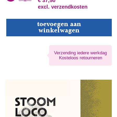
€ 37,50
excl. verzendkosten
Stoomlocomotieven
toevoegen aan
van
winkelwagen
de
Staatsmijnen
in
Limburg
aantal
Verzending iedere werkdag
Kosteloos retourneren