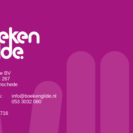
de BV
 267
nschede
s:
info@boekengilde.nl
053 3032 080
3716