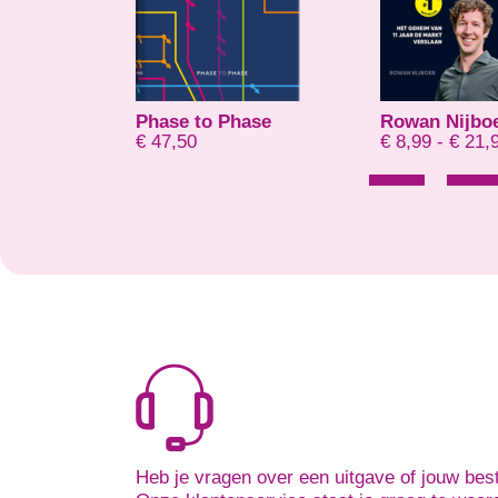
ase
Rowan Nijboer
Betekenaar
Prijsklasse: € 8,99 tot € 21,99
€
8,99
-
€
21,99
€
15,00
Heb je vragen over een uitgave of jouw best