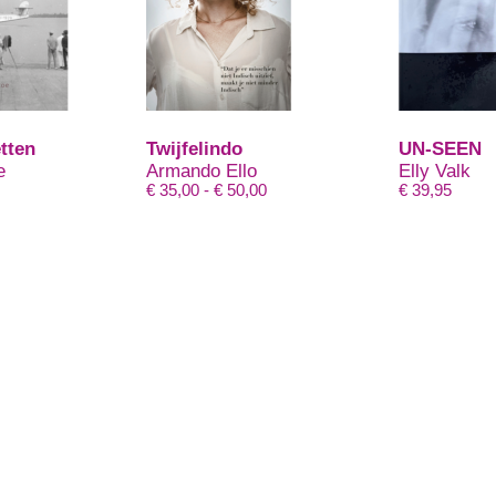
tten
Twijfelindo
UN-SEEN
e
Armando Ello
Elly Valk
Prijsklasse:
€
35,00
-
€
50,00
€
39,95
€ 35,00
tot
€ 50,00