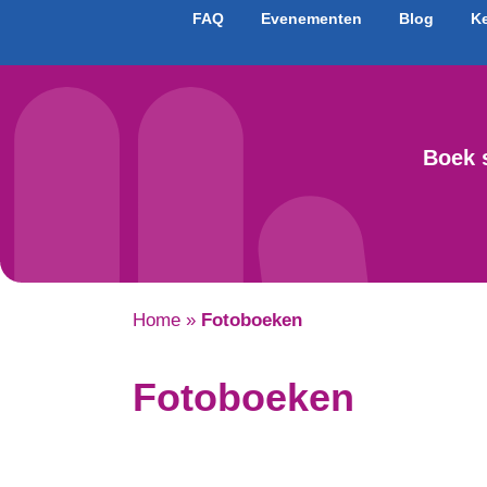
FAQ
Evenementen
Blog
K
Boek 
Home
»
Fotoboeken
Fotoboeken