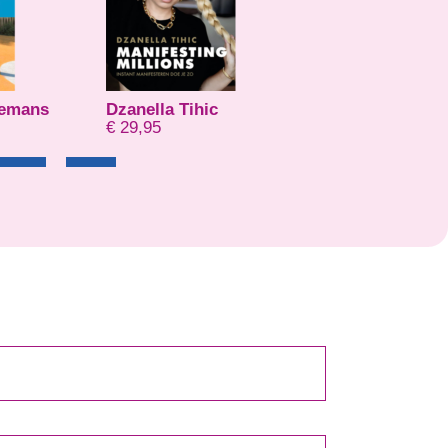
Hubert-Jan Van Boxel
Robin Stevens
€
20,56
€
11,99
-
€
14,9