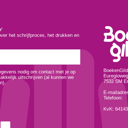
e’
over het schrijfproces, het drukken en
BoekenGil
gegevens nodig om contact met je op
Euregioweg
kkelijk uitschrijven (al kunnen we
7532 SM E
n).
E-mailadre
Telefoon:
KvK: 6414