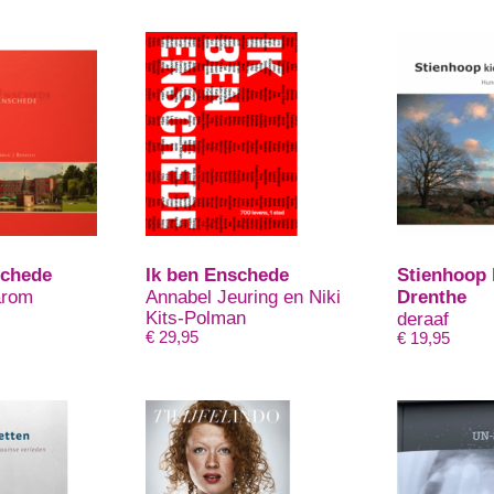
chede
Ik ben Enschede
Stienhoop 
arom
Annabel Jeuring en Niki
Drenthe
Kits-Polman
deraaf
€
29,95
€
19,95