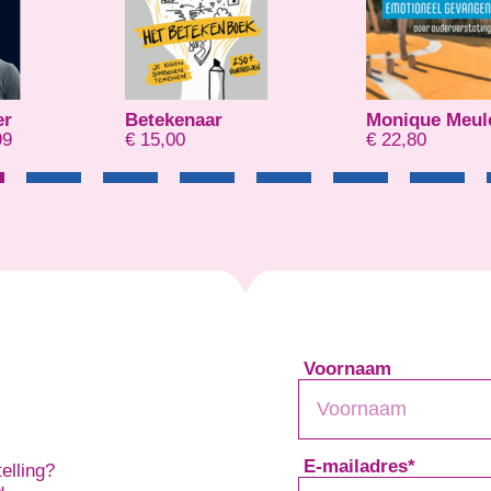
Monique Meulemans
Dzanella Tihic
€
22,80
€
29,95
Voornaam
E-mailadres
*
elling?