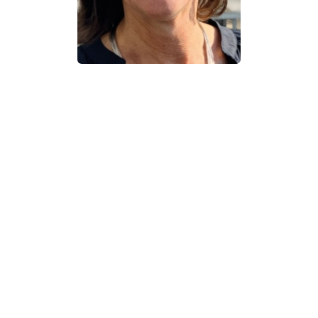
Ook uitgegeven:
Ontrafeld
Fiona Cook (1964) is hard en zacht, streng en
ondeugend en weet wat het oplevert om hoofd en hart
te verbinden. Dat neemt ze mee in haar werk als
coach. Haar kennis van familie- en
organisatiesystemen gebruikt zij om mensen te
ondersteunen bij het vinden van antwoorden op de
vragen die ze hebben, in de verschillende rollen en
fases van hun leven.
Fiona Cook