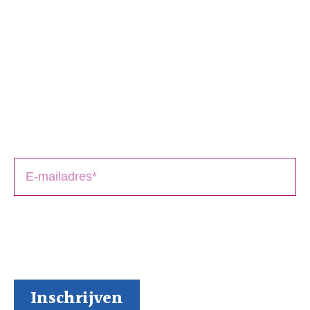
Schrijversmail
‘
een bron van inspiratie’
Laat je e-mailadres achter en ontvang tips over het
schrijfproces, het drukken en het uitbrengen van jouw
boek(en).
BoekenGilde heeft de door jou verstrekte gegevens
nodig om contact met je op te nemen. Je kunt je op
elk moment weer makkelijk uitschrijven (al kunnen we
ons niet voorstellen waarom je dat zou willen).