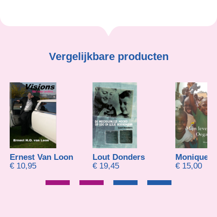
Vergelijkbare producten
t Van Loon
Lout Donders
Monique Al
5
€
19,45
€
15,00