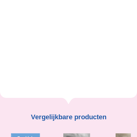
schreef ‘Ter lering ende Vermaeck.’ Weer komt een
droom uit en gaat deze in samenwerking met het
BoekenGilde in vervulling en ik ben nog lang niet
uitgeschreven.
Was getekend, José Bosma
Josephina Alida Bosma
Vergelijkbare producten