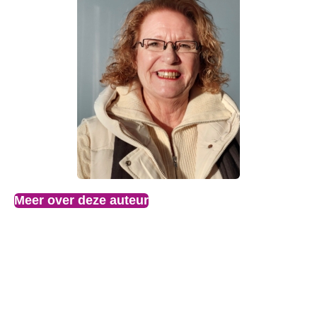
Meer over deze auteur
Ook uitgegeven:
Eigen Wijze Woorden
Ter Lering ende Vermaeck
Verstilling
De barones von Habeniks