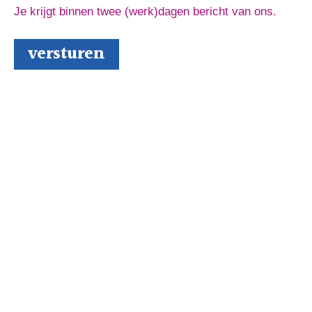
Je krijgt binnen twee (werk)dagen bericht van ons.
Schrijversmail
‘
een bron van inspiratie’
Laat je e-mailadres achter en ontvang tips over het
schrijfproces, het drukken en het uitbrengen van jouw