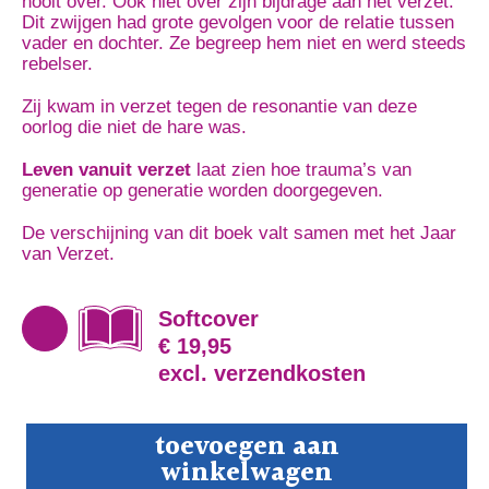
nooit over. Ook niet over zijn bijdrage aan het verzet.
Dit zwijgen had grote gevolgen voor de relatie tussen
vader en dochter. Ze begreep hem niet en werd steeds
rebelser.
Zij kwam in verzet tegen de resonantie van deze
oorlog die niet de hare was.
Leven vanuit verzet
laat zien hoe trauma’s van
generatie op generatie worden doorgegeven.
De verschijning van dit boek valt samen met het
Jaar
van Verzet
.
Softcover
€ 19,95
excl. verzendkosten
Leven
toevoegen aan
vanuit
winkelwagen
verzet