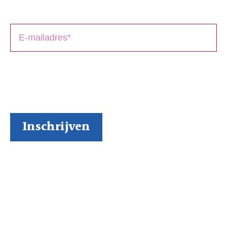
boek(en).
BoekenGilde heeft de door jou verstrekte gegevens
nodig om contact met je op te nemen. Je kunt je op
elk moment weer makkelijk uitschrijven (al kunnen we
ons niet voorstellen waarom je dat zou willen).
Inspiratie via onze socials