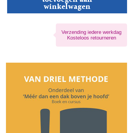
DRIEL
winkelwagen
METHODE
aantal
Verzending iedere werkdag
Kosteloos retourneren