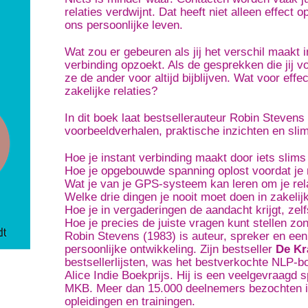
relaties verdwijnt. Dat heeft niet alleen effect 
ons persoonlijke leven.
Wat zou er gebeuren als jij het verschil maakt i
verbinding opzoekt. Als de gesprekken die jij v
ze de ander voor altijd bijblijven. Wat voor eff
zakelijke relaties?
In dit boek laat bestsellerauteur Robin Steven
voorbeeldverhalen, praktische inzichten en sli
Hoe je instant verbinding maakt door iets slim
Hoe je opgebouwde spanning oplost voordat je 
Wat je van je GPS-systeem kan leren om je rela
Welke drie dingen je nooit moet doen in zakeli
Hoe je in vergaderingen de aandacht krijgt, zel
Hoe je precies de juiste vragen kunt stellen zond
Robin Stevens (1983) is auteur, spreker en een
persoonlijke ontwikkeling. Zijn bestseller
De Kr
bestsellerlijsten, was het bestverkochte NLP-
Alice Indie Boekprijs. Hij is een veelgevraagd s
MKB. Meer dan 15.000 deelnemers bezochten in
opleidingen en trainingen.