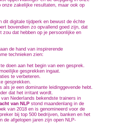
op onze zakelijke resultaten, maar ook op
n dit digitale tijdperk en bewust de échte
oert bovendien zo opvallend goed zijn, dat
ect zou dat hebben op je persoonlijke en
s aan de hand van inspirerende
mme technieken zien:
s te doen aan het begin van een gesprek.
moeilijke gesprekken ingaat.
ties te verbeteren.
jke gesprekken.
fs als je een dominante leidinggevende hebt.
er dat het irritant wordt.
 van Nederlands bekendste trainers in
acht van NLP
stond maandenlang in de
boek van 2018 en is genomineerd voor de
preker bij top 500 bedrijven, banken en het
 de afgelopen jaren zijn open NLP-