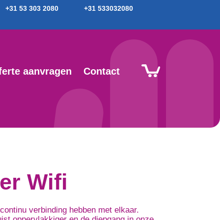
+31 53 303 2080
+31 533032080
ferte aanvragen
Contact
er Wifi
continu verbinding hebben met elkaar.
ist oppervlakkiger en de diepgang in onze