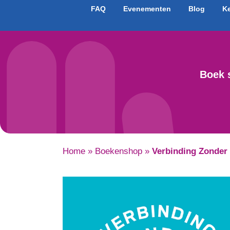
FAQ
Evenementen
Blog
K
Boek 
Home
»
Boekenshop
»
Verbinding Zonder 