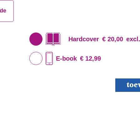
jde
Hardcover
€ 20,00
excl
E-book
€ 12,99
Verbinding
toe
Zonder
Wifi
aantal