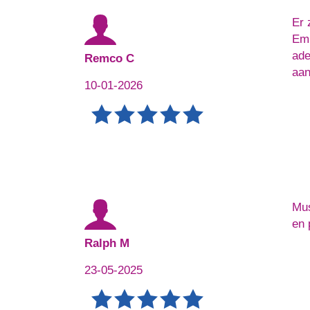
Er 
Emp
ade
Remco C
aan
10-01-2026
Mus
en 
Ralph M
23-05-2025