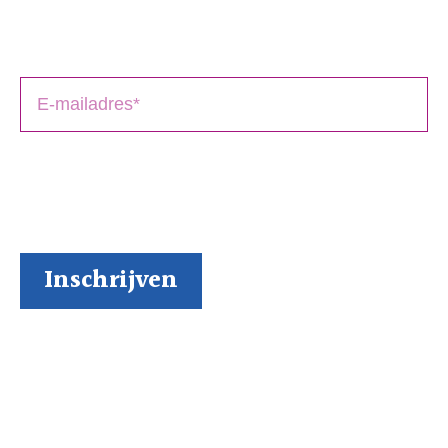
Laat je e-mailadres achter en ontvang tips over het
schrijfproces, het drukken en het uitbrengen van jouw
boek(en).
BoekenGilde heeft de door jou verstrekte gegevens
nodig om contact met je op te nemen. Je kunt je op
elk moment weer makkelijk uitschrijven (al kunnen we
ons niet voorstellen waarom je dat zou willen).
Inspiratie via onze socials