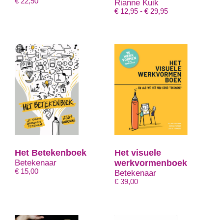
€
22,50
Rianne Kuik
Prijsklasse:
€
12,95
-
€
29,95
€ 12,95
tot
€ 29,95
Het Betekenboek
Het visuele
Betekenaar
werkvormenboek
€
15,00
Betekenaar
€
39,00