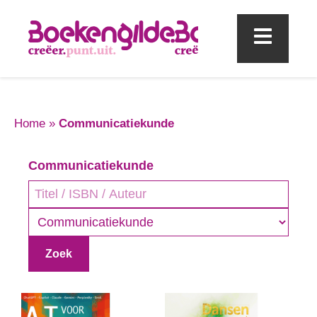
Mobi
Home
»
Communicatiekunde
Communicatiekunde
Genre
Zoek