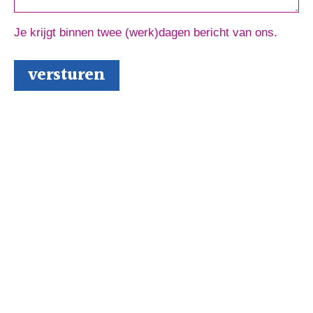
Je krijgt binnen twee (werk)dagen bericht van ons.
Schrijversmail
‘
een bron van inspiratie’