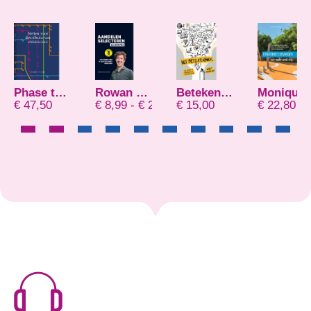
Phase to Phase
Rowan Nijboer
Betekenaar
Monique Meulemans
Prijsklasse: € 14,95 tot € 20,00
Prijsklasse: € 8,99 tot € 21,99
0,00
€
47,50
€
8,99
-
€
21,99
€
15,00
€
22,80